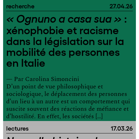
recherche
27.04.26
:
« Ognuno a casa sua »
xénophobie et racisme
dans la législation sur la
mobilité des personnes
en Italie
— Par
Carolina Simoncini
D’un point de vue philosophique et
sociologique, le déplacement des personnes
d’un lieu à un autre est un comportement qui
suscite souvent des réactions de méfiance et
d’hostilité. En effet, les sociétés […]
lectures
17.03.26