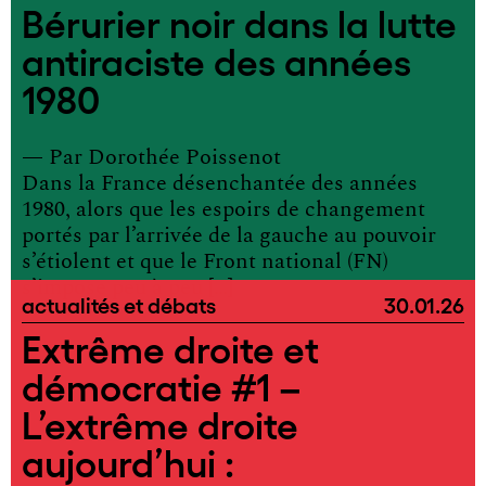
Bérurier noir dans la lutte
antiraciste des années
1980
— Par
Dorothée Poissenot
Dans la France désenchantée des années
1980, alors que les espoirs de changement
portés par l’arrivée de la gauche au pouvoir
s’étiolent et que le Front national (FN)
s’impose peu à peu […]
actualités et débats
30.01.26
Extrême droite et
démocratie #1 –
L’extrême droite
aujourd’hui :