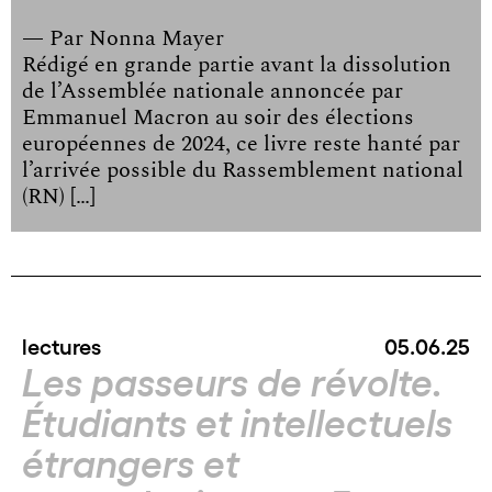
— Par
Nonna Mayer
Rédigé en grande partie avant la dissolution
de l’Assemblée nationale annoncée par
Emmanuel Macron au soir des élections
européennes de 2024, ce livre reste hanté par
l’arrivée possible du Rassemblement national
(RN) […]
lectures
05.06.25
Les passeurs de révolte.
Étudiants et intellectuels
étrangers et