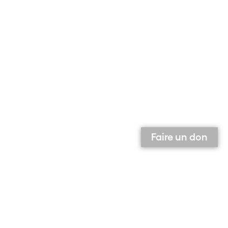
Faire un don
Qui sommes-nous ?
Contact
Équipe
Contributeurs et contributrices