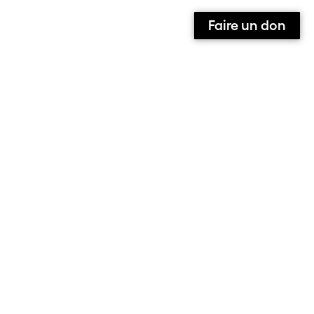
Faire un don
Qui sommes-nous ?
Contact
Équipe
Contributeurs et contributrices
Ils parlent de nous
Nous suivre sur :
Facebook
Instagram
X
S’abonner à la newsletter
Le site de l’association alarmer
Note aux contributeurs
Mentions Légales