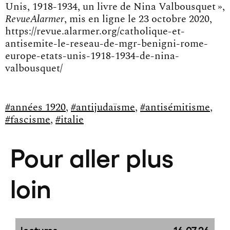
Unis, 1918-1934, un livre de Nina Valbousquet »,
RevueAlarmer
, mis en ligne le 23 octobre 2020,
https://revue.alarmer.org/catholique-et-
antisemite-le-reseau-de-mgr-benigni-rome-
europe-etats-unis-1918-1934-de-nina-
valbousquet/
#années 1920
,
#antijudaïsme
,
#antisémitisme
,
#fascisme
,
#italie
Pour aller plus
loin
lectures
16.07.26