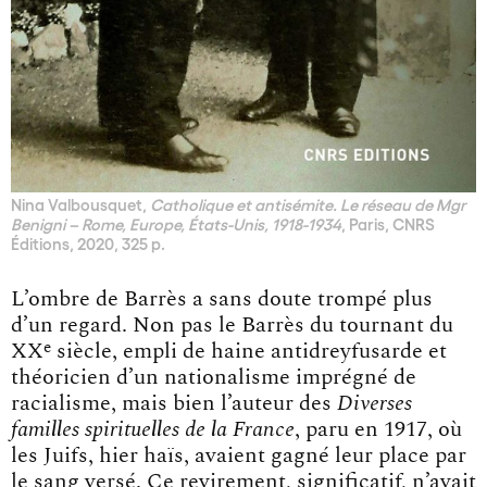
Nina Valbousquet,
Catholique et antisémite. Le réseau de Mgr
Benigni – Rome, Europe, États-Unis, 1918-1934
, Paris, CNRS
Éditions, 2020, 325 p.
L’ombre de Barrès a sans doute trompé plus
d’un regard. Non pas le Barrès du tournant du
e
XX
siècle, empli de haine antidreyfusarde et
théoricien d’un nationalisme imprégné de
racialisme, mais bien l’auteur des
Diverses
familles spirituelles de la France
, paru en 1917, où
les Juifs, hier haïs, avaient gagné leur place par
le sang versé. Ce revirement, significatif, n’avait