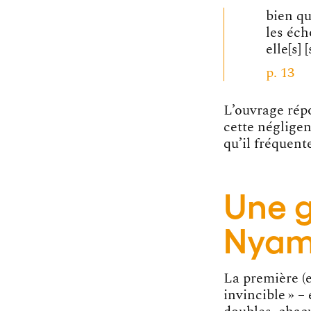
bien qu
les éch
elle[s] 
p. 13
L’ouvrage répo
cette négligen
qu’il fréquent
Une g
Nyam
La première (
invincible » –