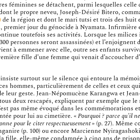
res féminines se détachent, parmi lesquelles celle 
dont le propre neveu, Joseph-Désiré Bitero, comma
de la région et dont le mari tutsi et trois des huit
il, premier jour du génocide à Nyamata. Infirmière 
ntinue toutefois ses activités. Lorsque les milices 
300 personnes seront assassinées) et l’enjoignent d
rvient à emmener avec elle, outre ses enfants surviv
remière fille d’une femme qui venait d’accoucher d
insiste surtout sur le silence qui entoure la mémoi
ces hommes, particulièrement de celles et ceux qui
 de leur geste. Jean-Népomucène Karangwa et Jean
ous deux rescapés, expliquent par exemple que le
est pas même évoqué dans les commémorations et
antée pour lui au cimetière. «
Pourquoi ? parce qu’il ne
onne pour le citer respectueusement
» (p. 27). Même c
nganire (p. 100) ou encore Marcienne Nyiragashoki
la fille, elle-même condamnée à cinq ans de prison,