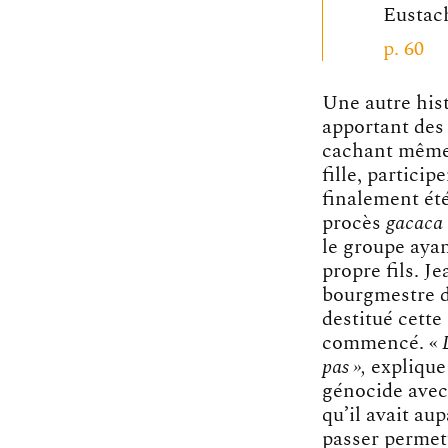
Eustac
p. 60
Une autre his
apportant des 
cachant même,
fille, partici
finalement été 
procès
gacaca
le groupe aya
propre fils. J
bourgmestre d
destitué cette
commencé. «
pas »,
explique 
génocide avec 
qu’il avait au
passer permet