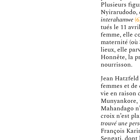
Plusieurs figu
Nyirarudodo, 
interahamwe
6
tués le 11 avr
femme, elle co
maternité (où 
lieux, elle pa
Honnête, la p
nourrisson.
Jean Hatzfeld 
femmes et de 
vie en raison
Munyankore, t
Mahandago n’
croix n’est pl
trouvé une pers
François Kari
Sengati, dont 