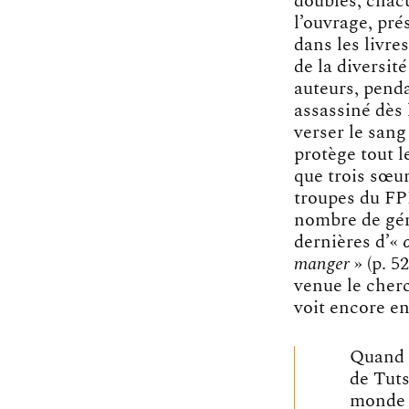
doubles, chac
l’ouvrage, pré
dans les livre
de la diversit
auteurs, penda
assassiné dès 
verser le sang
protège tout 
que trois sœur
troupes du FPR
nombre de gén
dernières d’«
o
manger
» (p. 5
venue le cherc
voit encore en 
Quand 
de Tuts
monde e