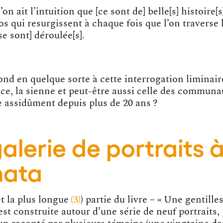
’on ait l’intuition que [ce sont de] belle[s] histoire[
os qui resurgissent à chaque fois que l’on traverse 
[se sont] déroulée[s].
nd en quelque sorte à cette interrogation liminair
ce, la sienne et peut-être aussi celle des commun
e assidûment depuis plus de 20 ans ?
alerie de portraits 
ata
et
la plus longue
3
) partie du livre – « Une gentille
 est construite autour d’une série de neuf portraits,