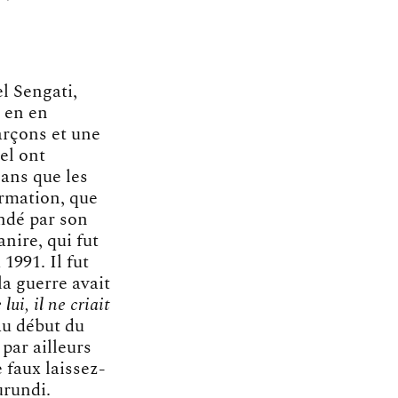
l Sengati,
, en en
arçons et une
el ont
sans que les
irmation, que
ndé par son
nire, qui fut
 1991. Il fut
la guerre avait
ui, il ne criait
au début du
 par ailleurs
 faux laissez-
urundi.