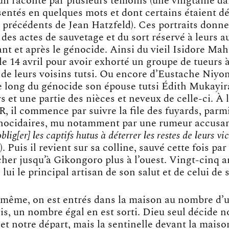
un raconté par plusieurs témoins (une vingtaine da
sentés en quelques mots et dont certains étaient d
s précédents de Jean Hatzfeld). Ces portraits donn
é des actes de sauvetage et du sort réservé à leurs a
nt et après le génocide. Ainsi du vieil Isidore Ma
le 14 avril pour avoir exhorté un groupe de tueurs 
 de leurs voisins tutsi. Ou encore d’Eustache Niyo
le long du génocide son épouse tutsi Édith Mukayir
s et une partie des nièces et neveux de celle-ci. À
, il commence par suivre la file des fuyards, parm
ocidaires, mu notamment par une rumeur accusan
blig[er] les captifs hutus à déterrer les restes de leurs vi
2). Puis il revient sur sa colline, sauvé cette fois p
her jusqu’à Gikongoro plus à l’ouest. Vingt-cinq an
lui le principal artisan de son salut et de celui de 
même, on est entrés dans la maison au nombre d’
is, un nombre égal en est sorti. Dieu seul décide 
t notre départ, mais la sentinelle devant la maison