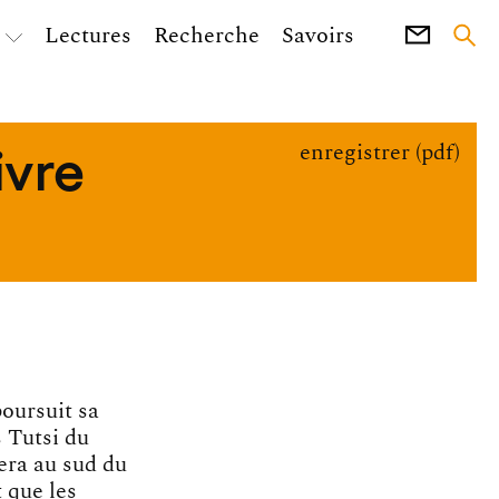
Lectures
Recherche
Savoirs
livre
enregistrer (pdf)
poursuit sa
s
Tutsi du
era au sud du
t que les