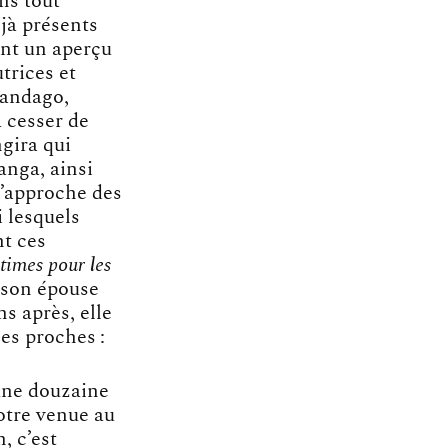
ns tout
éjà présents
ent un aperçu
utrices et
handago,
à cesser de
ngira qui
anga, ainsi
 l’approche des
i lesquels
t ces
ctimes pour les
ar son épouse
s après, elle
ses proches :
une douzaine
notre venue au
, c’est