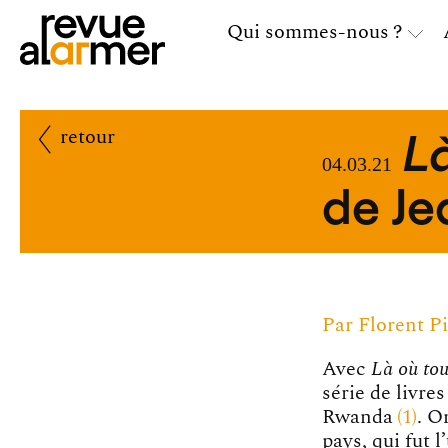
Qui sommes-nous ?
Là
retour
04.03.21
de Je
Par
Florent P
Avec
Là où tout
série de livre
Rwanda
1
. O
pays, qui fut 