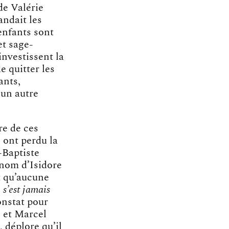
de Valérie
ndait les
 enfants sont
et sage-
investissent la
e quitter les
ants,
’un autre
re de ces
 ont perdu la
-Baptiste
 nom d’Isidore
 qu’aucune
 s’est jamais
onstat pour
 et Marcel
 déplore qu’il