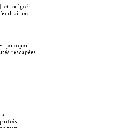
s], et malgré
l’endroit où
e : pourquoi
autés rescapées
à
sse
 parfois