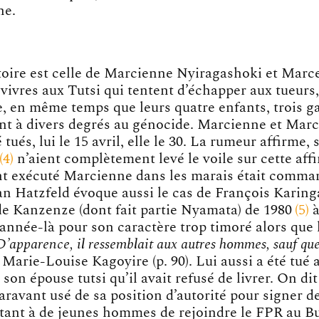
he.
toire est celle de Marcienne Nyiragashoki et Marce
vivres aux Tutsi qui tentent d’échapper aux tueurs
 en même temps que leurs quatre enfants, trois g
pent à divers degrés au génocide. Marcienne et Marc
tués, lui le 15 avril, elle le 30. La rumeur affirme, 
4
n’aient complètement levé le voile sur cette aff
nt exécuté Marcienne dans les marais était comma
ean Hatzfeld évoque aussi le cas de François Karinga
e Kanzenze (dont fait partie Nyamata) de
1980
5
à
 année-là pour son caractère trop timoré alors que 
D’apparence, il ressemblait aux autres hommes, sauf que l
Marie-Louise Kagoyire (p. 90). Lui aussi a été tué 
son épouse tutsi qu’il avait refusé de livrer. On dit
paravant usé de sa position d’autorité pour signer de
tant à de jeunes hommes de rejoindre le FPR au B