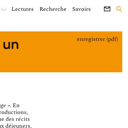
Lectures
Recherche
Savoirs
, un
enregistrer (pdf)
age »
. En
Productions,
e des récits
ux déjeuners,