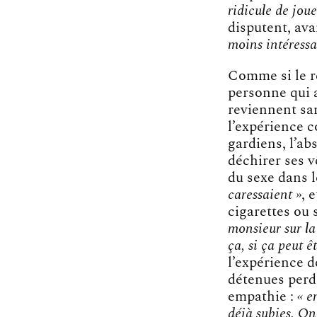
ridicule de joue
disputent, av
moins intéressa
Comme si le r
personne qui 
reviennent san
l’expérience c
gardiens, l’ab
déchirer ses 
du sexe dans l
caressaient »
, 
cigarettes ou s
monsieur sur la
ça, si ça peut ê
l’expérience d
détenues perdi
empathie :
« e
déjà subies. On