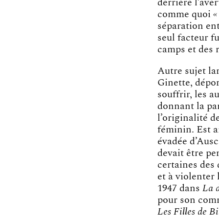
derrière l’ave
comme quoi
«
séparation ent
seul facteur f
camps et des 
Autre sujet l
Ginette, dépor
souffrir, les 
donnant la pa
l’originalité 
féminin. Est 
évadée d’Ausc
devait être pe
certaines des 
et à violenter
1947 dans
La d
pour son comm
Les Filles de B