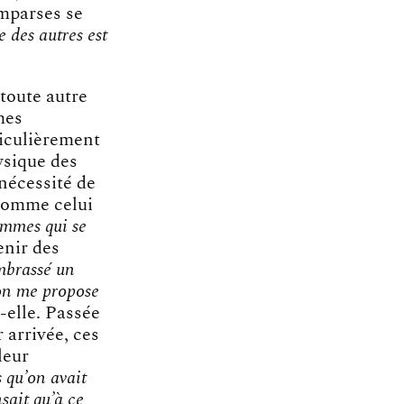
omparses se
e des autres est
 toute autre
mes
ticulièrement
hysique des
 nécessité de
 comme celui
emmes qui se
enir des
embrassé un
 on me propose
t-elle. Passée
 arrivée, ces
leur
s qu’on avait
sait qu’à ce