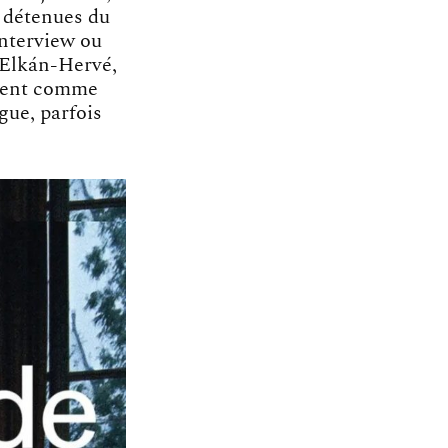
s détenues du
interview ou
h Elkán-Hervé,
ement comme
gue, parfois