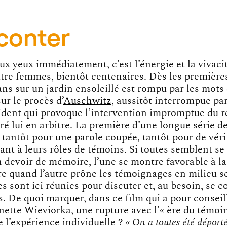
conter
ux yeux immédiatement, c’est l’énergie et la vivaci
tre femmes, bientôt centenaires. Dès les première
ans sur un jardin ensoleillé est rompu par les mots
r le procès d’
Auschwitz
, aussitôt interrompue pa
ident qui provoque l’intervention impromptue du ré
é lui en arbitre. La première d’une longue série d
 tantôt pour une parole coupée, tantôt pour de véri
ant à leurs rôles de témoins. Si toutes semblent s
 devoir de mémoire, l’une se montre favorable à la
ire quand l’autre prône les témoignages en milieu s
es sont ici réunies pour discuter et, au besoin, se c
s. De quoi marquer, dans ce film qui a pour conseil
nette Wieviorka, une rupture avec
l’« ère du témoi
e l’expérience individuelle ?
« On a toutes été déporté