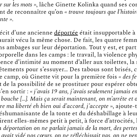
r sur les mots »
, lâche Ginette Kolinka quand ses c
ant de reconnaître qu’on
« trouve toujours que l’histoir
nte »
.
écit d’une ancienne
déportée
était insupportable à
aurait vécu la même chose. De fait, les quatre fem
s ambages sur leur déportation. Tout y est, et par
orporelle dans les camps : le travail, la violence p
sence d’intimité au moment d’aller aux toilettes, la
vêtements pour s’essuyer… Des tabous sont brisés,
e camp, où Ginette vit pour la première fois
« des f
et de la possibilité de se prostituer pour espérer obt
’en sortir :
« j’avais 19 ans, j’avais seulement jamais 
 bouche […]. Mais ça serait maintenant, on m’arrête et
tre ma liberté eh bien oui d’accord, j’accepte »
, ajoute-
éshumanisante de la tonte et du déshabillage à leur
rent elles-mêmes petit à petit, à force d’atrocités, 
n déportation on ne parlait jamais de la mort, des perte
 avait vidé nos cœurs, on ne réfléchissait pas, on ne pen