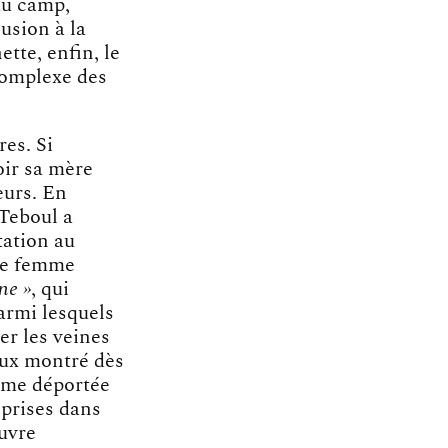
au camp,
lusion à la
tte, enfin, le
complexe des
res. Si
oir sa mère
eurs. En
 Teboul a
tation au
une femme
ne »
, qui
armi lesquels
er les veines
ieux montré dès
ême déportée
prises dans
œuvre