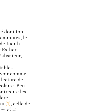
té dont font
s minutes, le
 de Judith
r Esther
alisateur,
e
tables
e voir comme
 lecture de
colaire. Peu
ontredire les
lère
n »
1
, celle de
es, c’est