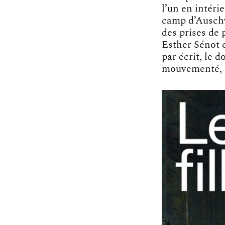
l’un en intéri
camp d’Auschw
des prises de 
Esther Sénot 
par écrit, le 
mouvementé, e