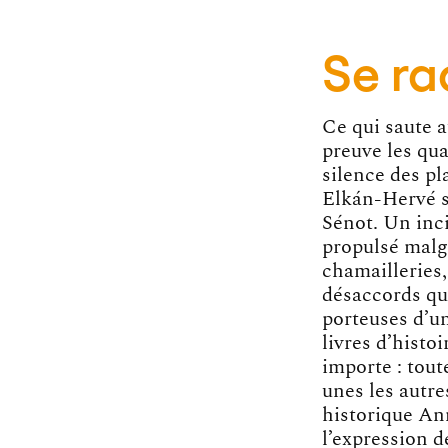
Se ra
Ce qui saute a
preuve les qua
silence des pl
Elkán-Hervé su
Sénot. Un inc
propulsé malgr
chamailleries,
désaccords qu
porteuses d’un
livres d’histo
importe : tout
unes les autre
historique An
l’expression d