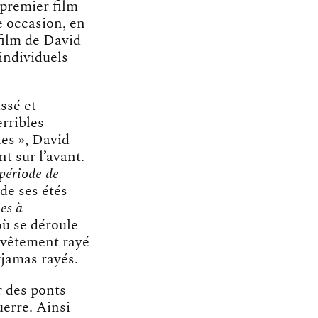
 premier film
 occasion, en
 film de David
 individuels
ssé et
erribles
les », David
t sur l’avant.
 période de
de ses étés
es à
où se déroule
 vêtement rayé
yjamas rayés.
r des ponts
uerre. Ainsi