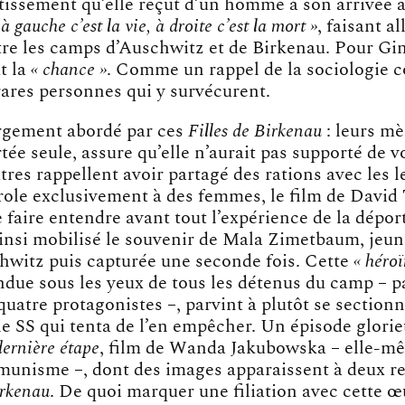
rtissement qu’elle reçut d’un homme à son arrivée 
 à gauche c’est la vie, à droite c’est la mort »
, faisant al
re les camps d’Auschwitz et de Birkenau. Pour Gine
ut la
« chance »
. Comme un rappel de la sociologie 
rares personnes qui y survécurent.
argement abordé par ces
Filles de Birkenau
: leurs mè
tée seule, assure qu’elle n’aurait pas supporté de v
autres rappellent avoir partagé des rations avec les l
role exclusivement à des femmes, le film de David
de faire entendre avant tout l’expérience de la dépor
ainsi mobilisé le souvenir de Mala Zimetbaum, je
hwitz puis capturée une seconde fois. Cette
« héroï
ndue sous les yeux de tous les détenus du camp – p
quatre protagonistes –, parvint à plutôt se sectionn
 le SS qui tenta de l’en empêcher. Un épisode glor
ernière étape
, film de Wanda Jakubowska – elle-m
unisme –, dont des images apparaissent à deux re
irkenau
. De quoi marquer une filiation avec cette 