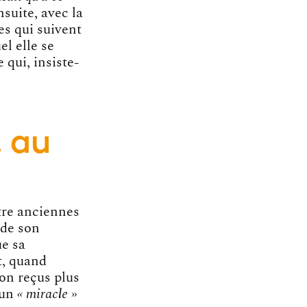
nsuite, avec la
es qui suivent
el elle se
 qui, insiste-
, au
ntre anciennes
 de son
ue sa
t, quand
ion reçus plus
 un
« miracle »