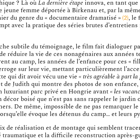
hique ? Là où
La dernière étape
innova, en tant que
e jeune femme déportée à Birkenau et, par la même
nier du genre du
« documentaire dramatisé »
2
, le
ompt avec la pratique des séries brutes d’entretiens
he subtile du témoignage, le film fait dialoguer pa
de réduire la vie de ces nonagénaires aux années t
rent au camp, les années de l’enfance pour ces « fil
erroge sur leur vie, mettant particulièrement l’accen
te qui dit avoir vécu une vie
« très agréable à part la
t de Judith qui montre des photos de son enfance, 
n luxuriant parc privé en Hongrie avant
« les vacanc
n décor boisé que n’est pas sans rappeler le jardin 
uners. De même, impossible de ne pas remarquer le
 lorsqu’elle évoque les détenus du camp… et leurs p
ix de réalisation et de montage qui semblent trace
 traumatique et la difficile reconstruction après-g