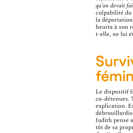
qu’on devait fa
culpabilité du
la déportation
heurta à son r
t-elle, ne lui
Survi
fémin
Le dispositif 
co-détenues. 
explication. E
débrouillardis
Judith pense a
tôt de sa prop