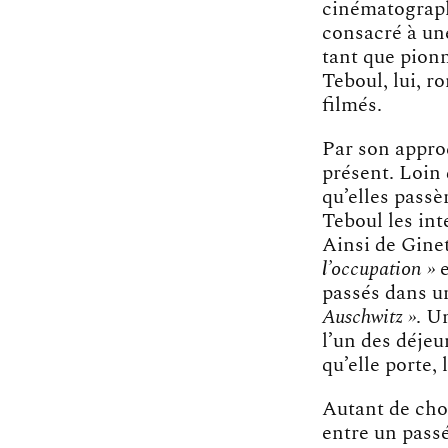
cinématograp
consacré à un
tant que pion
Teboul, lui, r
filmés.
Par son approc
présent. Loin 
qu’elles passè
Teboul les int
Ainsi de Ginet
l’occupation »
e
passés dans u
Auschwitz »
. U
l’un des déje
qu’elle porte,
Autant de cho
entre un passé