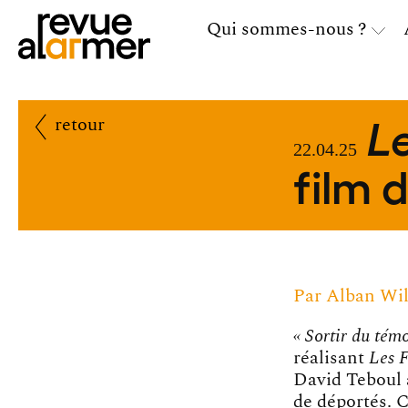
Qui sommes-nous ?
Le
retour
22.04.25
film 
Par
Alban Wil
« Sortir du tém
réalisant
Les F
David Teboul 
de déportés. 