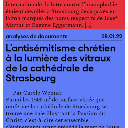
internationale de lutte contre l’homophobie,
étaient dévoilés à Strasbourg deux pavés en
laiton marqués des noms respectifs de Josef
Martus et Eugène Eggermann, […]
analyses de documents
28.01.22
L’antisémitisme chrétien
à la lumière des vitraux
de la cathédrale de
Strasbourg
— Par
Carole Wenner
Parmi les 1500 m² de surface vitrée que
renferme la cathédrale de Strasbourg se
trouve une baie illustrant la Passion du
Christ, c’est-à-dire cet ensemble
d’événements ayant précédé la mort de Jésus