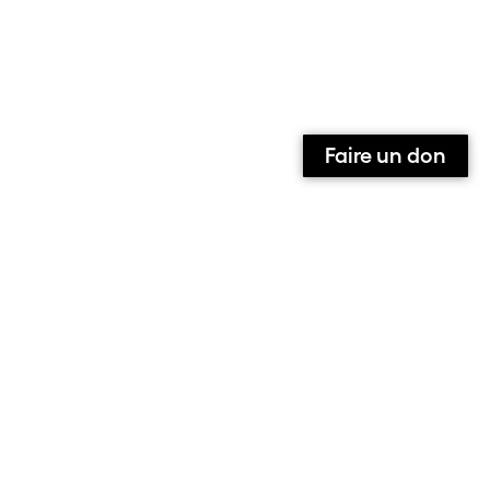
Faire un don
Qui sommes-nous ?
Contact
Équipe
Contributeurs et contributrices
Ils parlent de nous
Nous suivre sur :
Facebook
Instagram
X
S’abonner à la newsletter
Le site de l’association alarmer