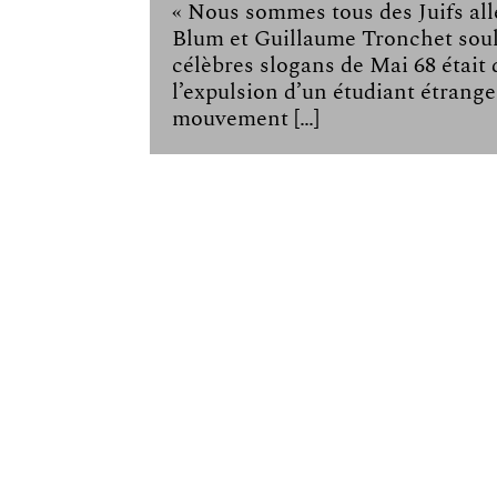
« Nous sommes tous des Juifs all
Blum et Guillaume Tronchet soul
célèbres slogans de Mai 68 était 
l’expulsion d’un étudiant étrange
mouvement […]