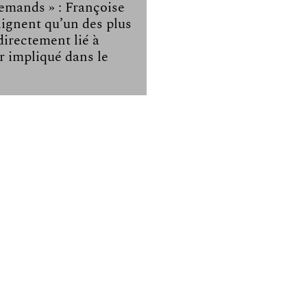
emands » : Françoise
ignent qu’un des plus
directement lié à
r impliqué dans le