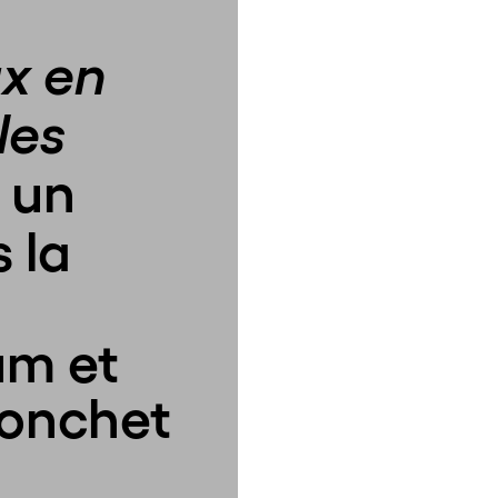
x en
les
, un
 la
um et
ronchet