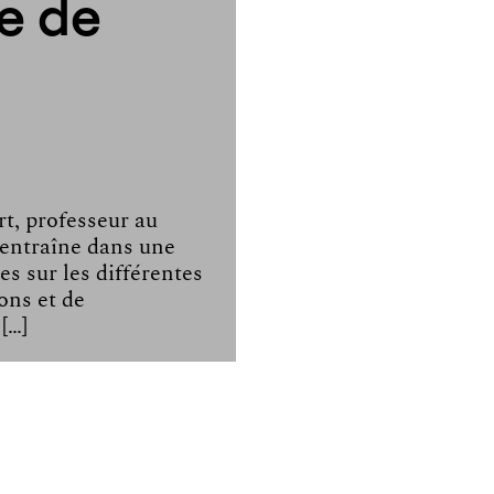
re de
t, professeur au
 entraîne dans une
s sur les différentes
ons et de
[…]