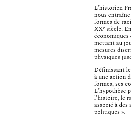
L’historien F
nous entraîne
formes de raci
e
XX
siècle. E
économiques et
mettant au jou
mesures discri
physiques jus
Définissant l
à une action d
formes, ses co
L’hypothèse pr
l’histoire, le
associé à des 
politiques ».