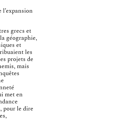
e l’expansion
res grecs et
 la géographie,
siques et
ribuaient les
es projets de
nnemis, mais
onquêtes
ne
enneté
i met en
endance
, pour le dire
es,