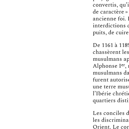
convertis, qu’
de caractère »
ancienne foi.
interdictions 
puits, de cuir
De 1161 à 118
chassèrent les
musulmans aprè
er
Alphonse I
,
musulmans dan
furent autoris
une terre musu
l’Ibérie chrét
quartiers disti
Les conciles d
les discrimina
Orient. Le cor