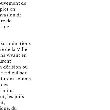
mouvement de
uples en
invasion de
tre de
és de
discriminations
e de la Ville
ns vivant en
urent
n dérision ou
e ridiculiser
s furent soumis
 des
 latins
, les juifs
nt,
ique, du