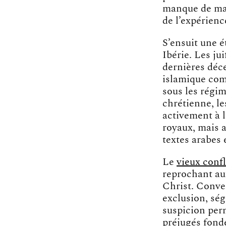
manque de mai
de l’expérienc
S’ensuit une é
Ibérie. Les ju
dernières déc
islamique com
sous les régim
chrétienne, le
activement à 
royaux, mais 
textes arabes 
Le
vieux confl
reprochant aux
Christ. Conver
exclusion, ség
suspicion perm
préjugés fond