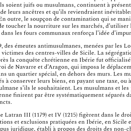
ils soient juifs ou musulmans, continuent à présente
 de leurs ancêtres et qu’ils reviendraient inévitabl
 En outre, le soupçon de contamination qui se mani
de toucher la nourriture sur les marchés, d’utiliser 
e dans les fours communaux renforça l’idée d’impur
9, des émeutes antimusulmanes, menées par les L
 victimes des centres-villes de Sicile. La ségrégati
s la conquête chrétienne en Ibérie fut officialisé
 roi de Navarre et d’Aragon, qui imposa le déplace
s un quartier spécial, en dehors des murs. Les 
és à conserver leurs biens, en payant une taxe, ou à
lmane s’ils le souhaitaient. Les musulmans et les 
ienne finirent par être systématiquement séparés d
ncts.
e Latran III (1179) et IV (1215) figèrent dans le dr
tions et exclusions pratiquées en Ibérie, en Sicile
pus juridique, établi à propos des droits des non-c