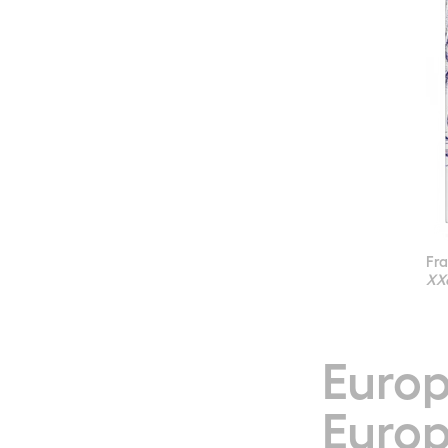
Fra
XXe
Europ
Europ