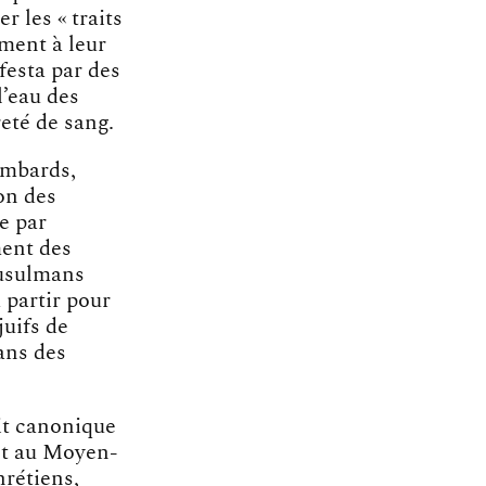
r les « traits
ement à leur
festa par des
l’eau des
eté de sang.
ombards,
on des
e par
ment des
musulmans
 partir pour
juifs de
ans des
oit canonique
 et au Moyen-
hrétiens,