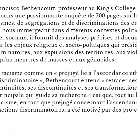
rancisco Bethencourt, professeur au King’s College
 dans une passionnante enquête de 700 pages sur le
smes, de ségrégations et de discriminations des c
n nous immergeant dans différents contextes politi
 sociaux, il fournit des analyses précises et docu
r les enjeux religieux et socio-politiques qui prési
minatoires, aux expulsions des territoires, aux vio
qu’au meurtres de masses et aux génocides.
e racisme comme un « préjugé lié à l’ascendance e
iscriminatoire », Bethencourt entend « retracer ses
ntinuités, ses discontinuités et ses transformations
incipale qui guide sa recherche « est que, tout au 
 racisme, en tant que préjugé concernant l’ascenda
actions discriminatoires, a été motivé par des proje