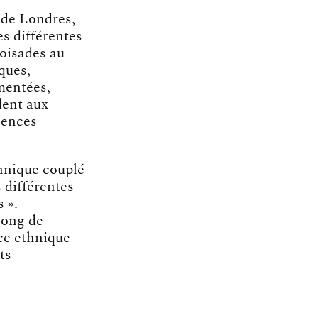
 de Londres,
s différentes
roisades au
ques,
mentées,
dent aux
lences
thnique couplé
 différentes
 ».
long de
nce ethnique
ts