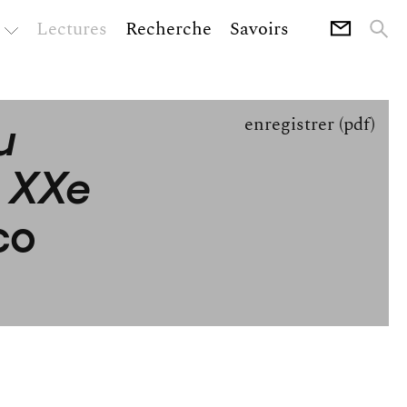
Lectures
Recherche
Savoirs
u
enregistrer (pdf)
u XXe
co