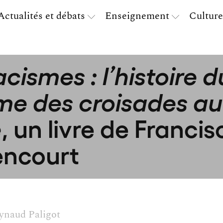
Actualités et débats
Enseignement
Culture
cismes : l’histoire d
me des croisades a
, un livre de Francis
e
encourt
ynaud Paligot