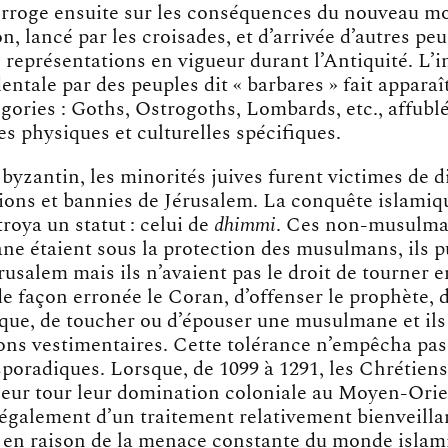
terroge ensuite sur les conséquences du nouveau 
on, lancé par les croisades, et d’arrivée d’autres pe
 représentations en vigueur durant l’Antiquité. L’
entale par des peuples dit « barbares » fait apparaî
gories : Goths, Ostrogoths, Lombards, etc., affubl
es physiques et culturelles spécifiques.
byzantin, les minorités juives furent victimes de 
ions et bannies de Jérusalem. La conquête islamiqu
troya un statut : celui de
dhimmi
. Ces non-musulma
ne étaient sous la protection des musulmans, ils p
rusalem mais ils n’avaient pas le droit de tourner e
de façon erronée le Coran, d’offenser le prophète, d
ique, de toucher ou d’épouser une musulmane et il
ions vestimentaires. Cette tolérance n’empêcha pas
poradiques. Lorsque, de 1099 à 1291, les Chrétiens
eur tour leur domination coloniale au Moyen-Orient
également d’un traitement relativement bienveilla
en raison de la menace constante du monde islam