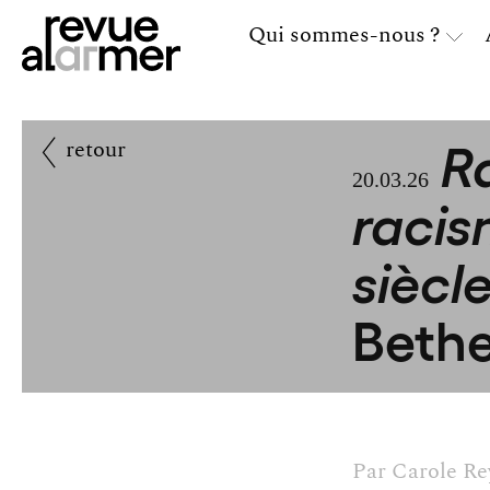
Qui sommes-nous ?
Ra
retour
20.03.26
racis
siècl
Beth
Par
Carole Re