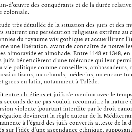
n-d’œuvre des conquérants et de la durée relativ
e coloniale.
tude très détaillée de la situation des juifs et des
ifs subirent une persécution religieuse extrême au 
ennies du royaume wisigothique et accueillirent l’
me une libération, avant de connaître de nouvelle
es almoravide et almohade. Entre 1148 et 1348, en 
s juifs bénéficièrent d’une tolérance qui leur permi
la vie politique comme conseillers, ambassadeurs, 
aussi artisans, marchands, médecins, ou encore tra
et grecs en latin, notamment à Tolède.
it entre chrétiens et juifs
s’envenima avec le temps
 seconds de ne pas vouloir reconnaître la nature 
sion violente (pourtant interdite par le droit cano
régation devinrent la règle autour de la Méditerra
anente à l’égard des juifs convertis atteste de la d
és sur l’idée d’une ascendance ethnique, supposant