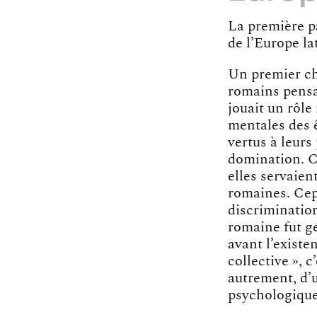
La première p
de l’Europe la
Un premier ch
romains pensai
jouait un rôle
mentales des ê
vertus à leurs
domination. Ce
elles servaien
romaines. Cep
discrimination
romaine fut g
avant l’existe
collective », c
autrement, d’u
psychologiques