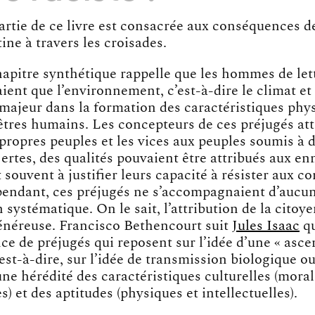
artie de ce livre est consacrée aux conséquences d
tine à travers les croisades.
apitre synthétique rappelle que les hommes de lett
ent que l’environnement, c’est-à-dire le climat et
 majeur dans la formation des caractéristiques phy
tres humains. Les concepteurs de ces préjugés att
 propres peuples et les vices aux peuples soumis à d
rtes, des qualités pouvaient être attribués aux e
t souvent à justifier leurs capacité à résister aux c
endant, ces préjugés ne s’accompagnaient d’aucu
 systématique. On le sait, l’attribution de la citoy
énéreuse. Francisco Bethencourt suit
Jules Isaac
qu
nce de préjugés qui reposent sur l’idée d’une « asc
’est-à-dire, sur l’idée de transmission biologique ou
ne hérédité des caractéristiques culturelles (moral
) et des aptitudes (physiques et intellectuelles).