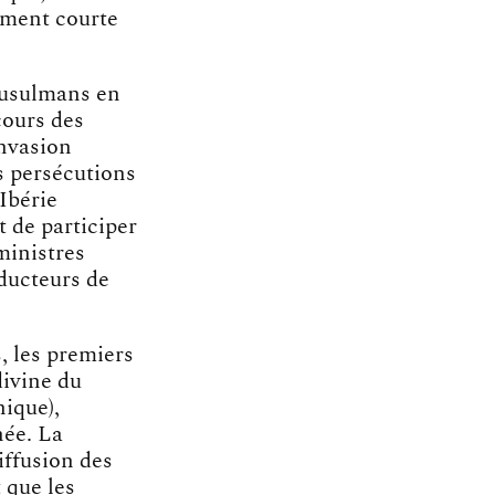
ement courte
 musulmans en
cours des
invasion
s persécutions
Ibérie
t de participer
ministres
ducteurs de
, les premiers
divine du
nique),
née. La
iffusion des
 que les