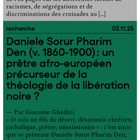
racismes, de ségrégations et de
discriminations des croisades au […]
recherche
03.11.25
Daniele Sorur Pharim
Den (v. 1860-1900) : un
prêtre afro-européen
précurseur de la
théologie de la libération
noire ?
— Par
Giacomo Ghedini
« Je suis un fils du désert, désormais chrétien,
catholique, prêtre, missionnaire » : c’est ainsi
que se présente Daniele Sorur Pharim Den,