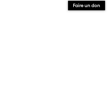
Faire un don
Qui sommes-nous ?
Contact
Équipe
Contributeurs et contributrices
Ils parlent de nous
Nous suivre sur :
Facebook
Instagram
X
S’abonner à la newsletter
Le site de l’association alarmer
Note aux contributeurs
Mentions Légales