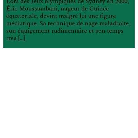
Lors des Jeux olympiques de Sydney en 2000,
Éric Moussambani, nageur de Guinée
équatoriale, devint malgré lui une figure
médiatique. Sa technique de nage maladroite,
son équipement rudimentaire et son temps
très […]