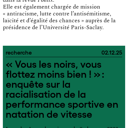
dans la revue
Politix
.
Elle est également chargée de mission
« antiracisme, lutte contre l’antisémitisme,
laïcité et d’égalité des chances » auprès de la
présidence de l’Université Paris-Saclay.
recherche
02.12.25
« Vous les noirs, vous
flottez moins bien ! » :
enquête sur la
racialisation de la
performance sportive en
natation de vitesse