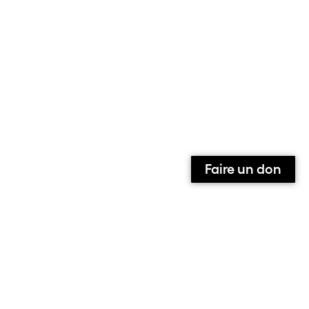
Faire un don
Qui sommes-nous ?
Contact
Équipe
Contributeurs et contributrices
Ils parlent de nous