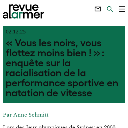
02.12.25
« Vous les noirs, vous
flottez moins bien ! » :
enquête sur la
racialisation de la
performance sportive en
natation de vitesse
Par
Anne Schmitt
Lors des Jeux olympiques de Sydney en 2000,