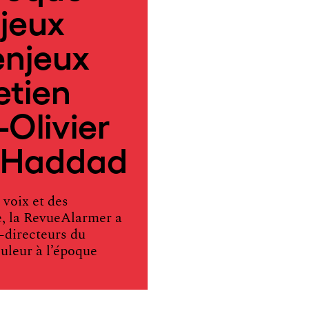
jeux
enjeux
etien
Olivier
e Haddad
 voix et des
e, la RevueAlarmer a
-directeurs du
uleur à l’époque