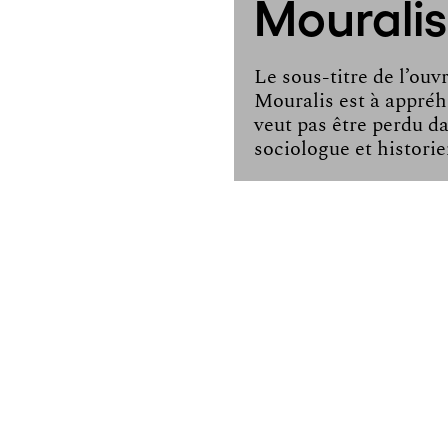
Mouralis
Le sous-titre de l’ouv
Mouralis est à appré
veut pas être perdu dan
sociologue et historien