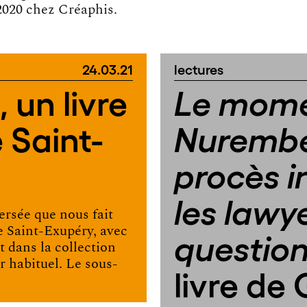
 2020 chez Créaphis.
24.03.21
lectures
, un livre
Le mom
 Saint-
Nurembe
procès i
les lawye
ersée que nous fait
de Saint-Exupéry, avec
question
t dans la collection
r habituel. Le sous-
livre de