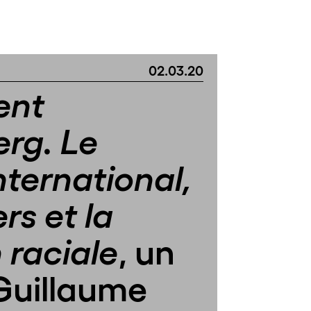
02.03.20
ent
rg. Le
nternational,
rs et la
, un
 raciale
 Guillaume