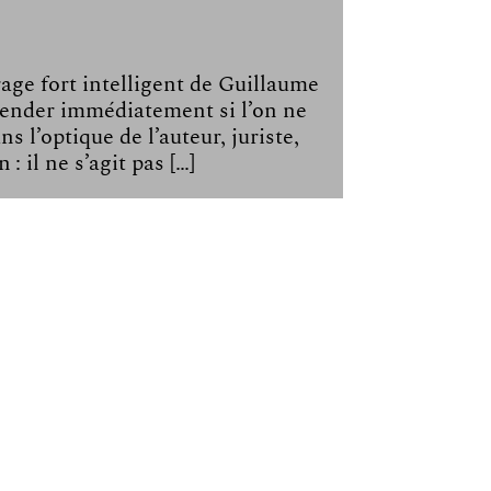
rage fort intelligent de Guillaume
hender immédiatement si l’on ne
s l’optique de l’auteur, juriste,
 : il ne s’agit pas […]