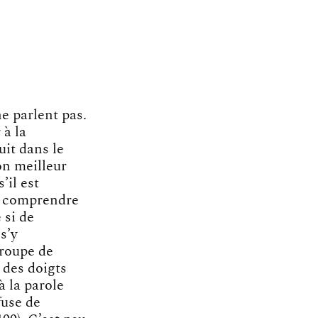
ne parlent pas.
 à la
uit dans le
on meilleur
il est
 à comprendre
 si de
s’y
groupe de
 des doigts
 à la parole
fuse de