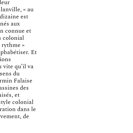
leur
anville, « au
dizaine est
gnés aux
en connue et
s colonial
u rythme »
phabétiser. Et
tions
 vite qu’il va
 sens du
irmin Falaise
assines des
isés, et
tyle colonial
ration dans le
avement, de