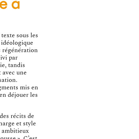
e à
 texte sous les
e idéologique
« régénération
uivi par
e, tandis
t avec une
sation.
agments mis en
 en déjouer les
des récits de
arge et style
, ambitieux
ousse ». C’est