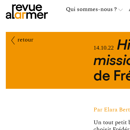
Qui sommes-nous ?
Hi
retour
14.10.22
miss
de Fr
Par
Elara Ber
Un tout petit 
choisit Frédér