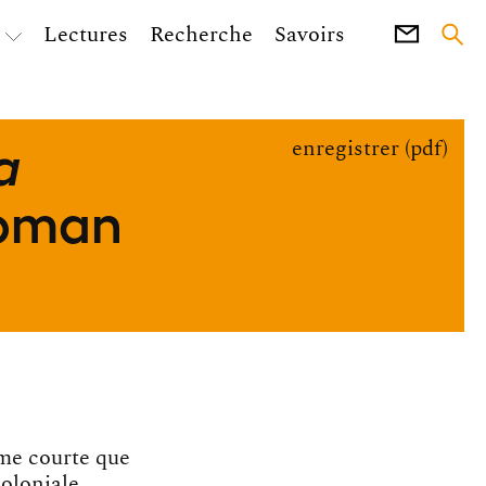
Lectures
Recherche
Savoirs
a
enregistrer (pdf)
roman
rme courte que
coloniale