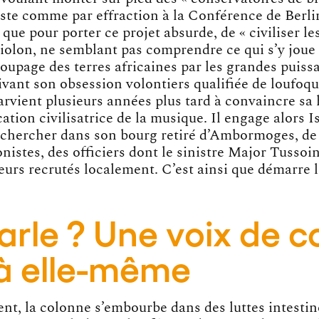
siste comme par effraction à la Conférence de Berlin
 que pour porter ce projet absurde, de « civiliser le
violon, ne semblant pas comprendre ce qui s’y joue 
coupage des terres africaines par les grandes puiss
ivant son obsession volontiers qualifiée de loufoqu
parvient plusieurs années plus tard à convaincre sa
cation civilisatrice de la musique. Il engage alors 
a chercher dans son bourg retiré d’Ambormoges, d
onistes, des officiers dont le sinistre Major Tussoin
eurs recrutés localement. C’est ainsi que démarre l
arle ? Une voix de c
à elle-même
t, la colonne s’embourbe dans des luttes intestine