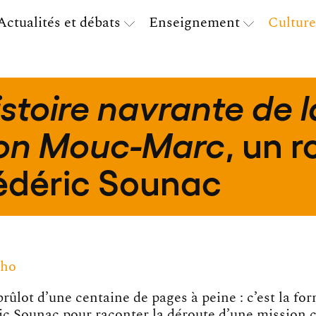
Actualités et débats
Enseignement
Culture
stoire navrante de l
, un 
ion Mouc-Marc
édéric Sounac
tho
brûlot d’une centaine de pages à peine : c’est la fo
ic Sounac pour raconter la déroute d’une mission 