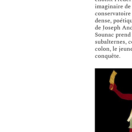
imaginaire de 
conservatoire
dense, poétiq
de Joseph An
Sounac prend l
subalternes, c
colon, le jeun
conquête.