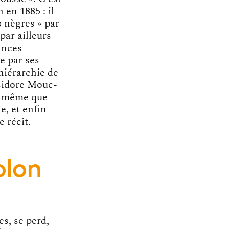
 en 1885 : il
s nègres » par
par ailleurs –
ances
e par ses
 hiérarchie de
Isidore Mouc-
e même que
e, et enfin
e récit.
olon
s, se perd,