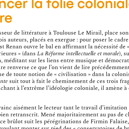
cer la folie colonial
vre
seur de littérature à Toulouse Le Mirail, place son
ois auteurs, placés en exergue : pour poser le cadr
st Renan ouvre le bal en affirmant la nécessité de 
rieures » (dans
La Réforme intellectuelle et morale
), s
méditant sur les liens entre musique et démocrati
re renverse ce que l’on vient de lire précédemmen
e de toute notion de « civilisation » dans la coloni
ante
suit tout à fait le cheminement de ces trois fr
ichant à l’extrême l’idéologie coloniale, il amène à
inc aisément le lecteur tant le travail d’imitation 
ien retranscrit. Mené majoritairement au pas de ch
, ce brûlot suit les pérégrinations de Firmin Falaise
voulant monter sur pied des « conservatoires de br