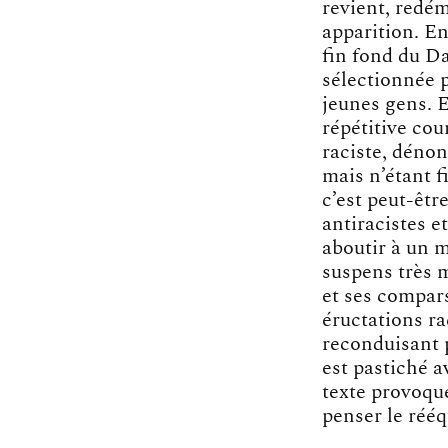
revient, redém
apparition. En
fin fond du Da
sélectionnée 
jeunes gens. 
répétitive cou
raciste, dénon
mais n’étant f
c’est peut-êtr
antiracistes e
aboutir à un 
suspens très m
et ses compars
éructations ra
reconduisant p
est pastiché a
texte provoqu
penser le réé