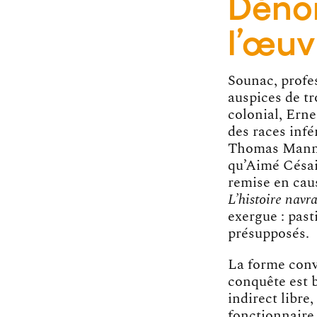
Dénon
l’œu
Sounac, profes
auspices de tr
colonial, Erne
des races infé
Thomas Mann, 
qu’Aimé Césai
remise en caus
L’histoire navr
exergue : past
présupposés.
La forme conva
conquête est b
indirect libre
fonctionnaire 