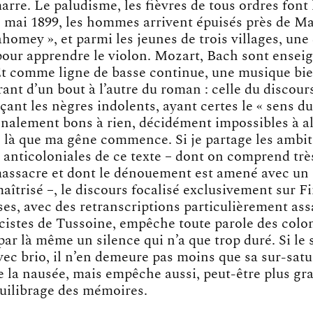
arre. Le paludisme, les fièvres de tous ordres font 
 mai 1899, les hommes arrivent épuisés près de Mal
homey », et parmi les jeunes de trois villages, une 
pour apprendre le violon. Mozart, Bach sont ensei
Et comme ligne de basse continue, une musique bi
rant d’un bout à l’autre du roman : celle du discour
çant les nègres indolents, ayant certes le « sens d
inalement bons à rien, décidément impossibles à al
e là que ma gêne commence. Si je partage les ambi
t anticoloniales de ce texte – dont on comprend très
massacre et dont le dénouement est amené avec un
aîtrisé –, le discours focalisé exclusivement sur F
es, avec des retranscriptions particulièrement ass
cistes de Tussoine, empêche toute parole des colon
ar là même un silence qui n’a que trop duré. Si le s
vec brio, il n’en demeure pas moins que sa sur-satu
e la nausée, mais empêche aussi, peut-être plus gr
quilibrage des mémoires.