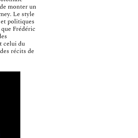
u de monter un
mey. Le style
et politiques
s que Frédéric
des
t celui du
des récits de