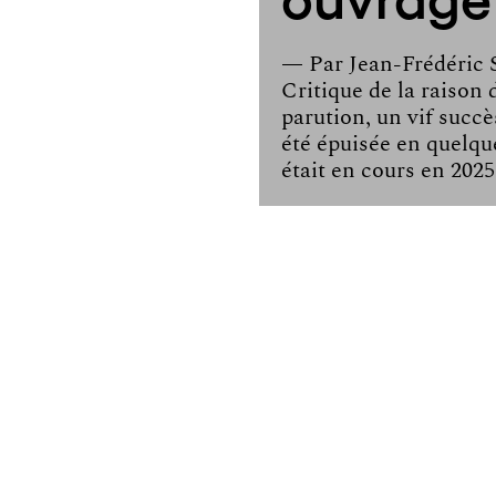
— Par
Jean-Frédéric
Critique de la raison 
parution, un vif succè
été épuisée en quelqu
était en cours en 2025