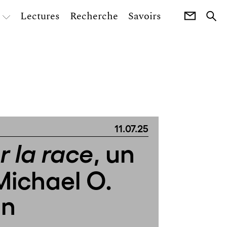
Lectures
Recherche
Savoirs
11.07.25
, un
 la race
 Michael O.
on