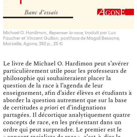
Michael O. Hardimon,
Repenser la race
, traduit par Luc
Faucher et Vincent Guillon, postface de Magali Bessone,
Marseille, Agone, 382 p., 25 €
Le livre de Michael O. Hardimon peut s’avérer
particulièrement utile pour les professeurs de
philosophie qui souhaiteraient placer la
question de la race à l’agenda de leur
enseignement, afin d’aider élèves et étudiants à
aborder la question autrement que sur la base
de certitudes
a priori
et d’indignations
partagées. Il décortique analytiquement quatre
concepts de race, en les présentant dans un
ordre qui peut surprendre. Le premier est le
« concept racialiste de race », c’est-à-dire la