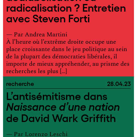
radicalisation ? Entretien
avec Steven Forti
— Par
Andrea Martini
À l’heure où l’extrême droite occupe une
place croissante dans le jeu politique au sein
de la plupart des démocraties libérales, il
importe de mieux appréhender, au prisme des
recherches les plus […]
recherche
28.04.23
L’antisémitisme dans
Naissance d’une nation
de David Wark Griffith
— Par
Lorenzo Leschi