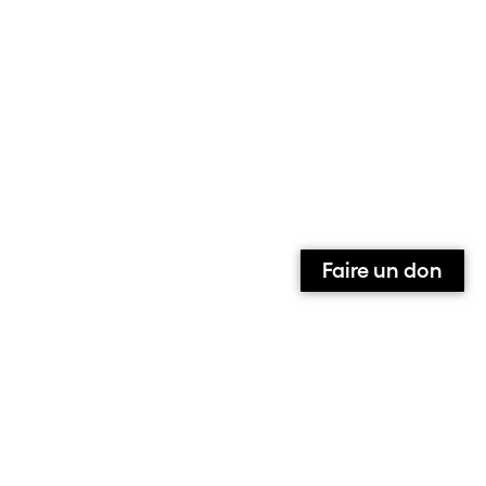
Faire un don
Qui sommes-nous ?
Contact
Équipe
Contributeurs et contributrices
Ils parlent de nous