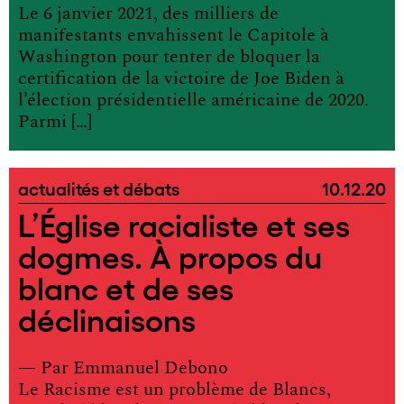
Le 6 janvier 2021, des milliers de
manifestants envahissent le Capitole à
Washington pour tenter de bloquer la
certification de la victoire de Joe Biden à
l’élection présidentielle américaine de 2020.
Parmi […]
actualités et débats
10.12.20
L’Église racialiste et ses
dogmes. À propos du
blanc et de ses
déclinaisons
— Par
Emmanuel Debono
Le Racisme est un problème de Blancs,