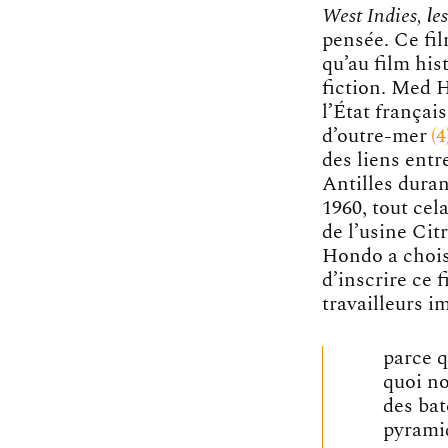
West Indies, le
pensée. Ce fi
qu’au film his
fiction. Med H
l’État françai
d’outre-mer
4
des liens entr
Antilles duran
1960, tout cel
de l’usine Ci
Hondo a chois
d’inscrire ce 
travailleurs i
parce q
quoi no
des bat
pyramid