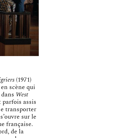
égriers
(1971)
 en scène qui
, dans
West
 parfois assis
se transporter
s’ouvre sur le
ue française.
rd, de la