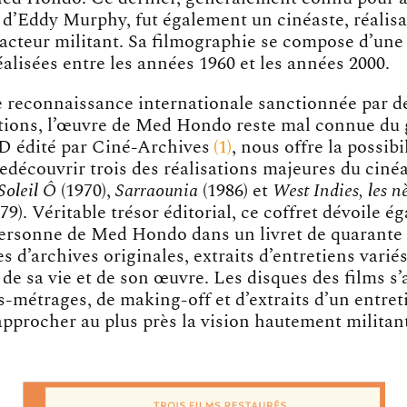
 d’Eddy Murphy, fut également un cinéaste, réalisa
acteur militant. Sa filmographie se compose d’une
alisées entre les années 1960 et les années 2000.
e reconnaissance internationale sanctionnée par 
nctions, l’œuvre de Med Hondo reste mal connue du 
D édité par
Ciné-Archives
1
, nous offre la possib
edécouvrir trois des réalisations majeures du ciné
Soleil Ô
(1970),
Sarraounia
(1986) et
West Indies, les 
979). Véritable trésor éditorial, ce coffret dévoile 
personne de Med Hondo dans un livret de quarante
s d’archives originales, extraits d’entretiens variés
 de sa vie et de son œuvre. Les disques des films 
s-métrages, de making-off et d’extraits d’un entre
approcher au plus près la vision hautement milita
.