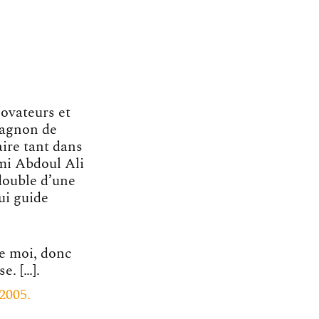
novateurs et
pagnon de
ire tant dans
mi
Abdoul Ali
 double d’une
qui guide
de moi, donc
e. […].
2005.