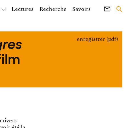
Lectures
Recherche
Savoirs
gres
enregistrer (pdf)
film
’univers
oir été la