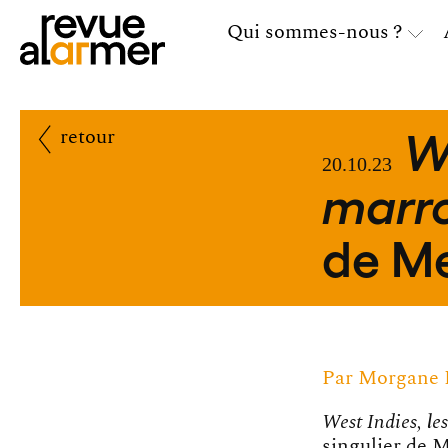
Qui sommes-nous ?
W
retour
20.10.23
marro
de M
Par
Morgane 
West Indies, le
singulier de 