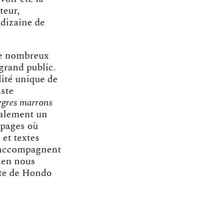
teur,
 dizaine de
de nombreux
grand public.
ilité unique de
aste
nègres marrons
également un
 pages où
 et textes
s’accompagnent
tien nous
nte de Hondo