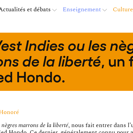
Actualités et débats
Enseignement
Culture
est Indies ou les nè
, un 
ns de la liberté
ed Hondo.
Honoré
s nègres marrons de la liberté
, nous fait entrer dans l
Med Hondo. Ce dernier, généralement connu pour av