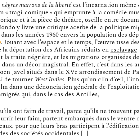
s nègres marrons de la liberté
est l’incarnation même 
lm « tragi-comique » qui emprunte à la comédie mus
torique et à la pièce de théâtre, oscille entre docum
ondo y livre une critique acerbe de la politique mi
s dans les années 1960 envers la population
des dép
. Jouant avec l’espace et le temps, l’œuvre tisse des
e la déportation des Africains réduits en
esclavage
t la traite négrière, et les migrations organisées d
a dans un décor magistral. En effet, c’est dans les 
troën Javel situés dans le XVe arrondissement de P
i de tourner
West Indies
. Plus qu’un clin d’œil, l’in
film dans une dénonciation générale de l’exploitati
mmigrés qui, dans le cas des Antilles,
u’ils ont faim de travail, parce qu’ils ne trouvent p
urrir leur faim, partent embarqués dans le ventre 
eaux, pour que leurs bras participent à l’édificatio
es des sociétés occidentales […].