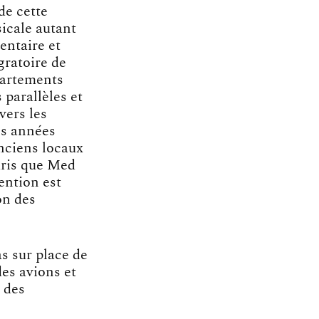
de cette
icale autant
entaire et
gratoire de
artements
 parallèles et
vers les
es années
anciens locaux
aris que Med
tention est
on des
as sur place de
des avions et
n des