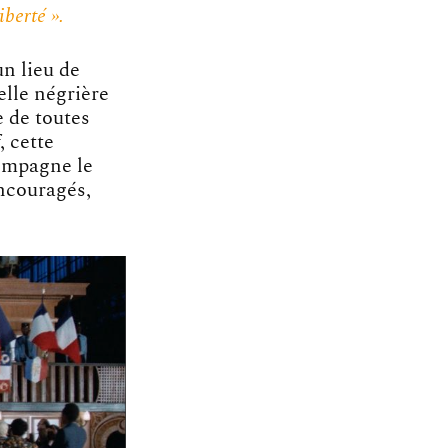
iberté ».
un lieu de
lle négrière
e de toutes
, cette
compagne le
ncouragés,