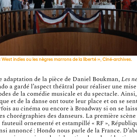
 West indies ou les nègres marrons de la liberté », Ciné-archives.
ne adaptation de la pièce de Daniel Boukman,
Les n
o a gardé l’aspect théâtral pour réaliser une mise
odes de la comédie musicale et du spectacle. Ainsi
ique et de la danse ont toute leur place et on se sent
rfois au cinéma ou encore à Broadway si on se lais
es chorégraphies des danseurs. La première scène 
 fauteuil ornementé et estampillé « RF », Républiq
insi annoncé : Hondo nous parle de la France. D’abo