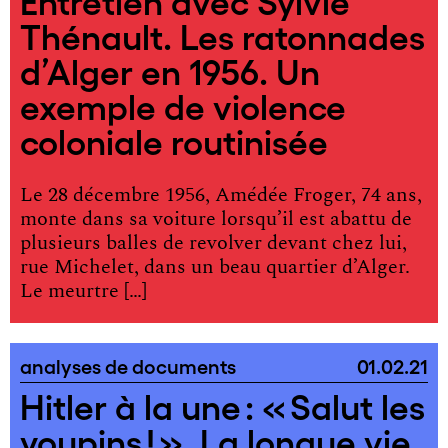
Entretien avec Sylvie
Thénault. Les ratonnades
d’Alger en 1956. Un
exemple de violence
coloniale routinisée
Le 28 décembre 1956, Amédée Froger, 74 ans,
monte dans sa voiture lorsqu’il est abattu de
plusieurs balles de revolver devant chez lui,
rue Michelet, dans un beau quartier d’Alger.
Le meurtre […]
analyses de documents
01.02.21
Hitler à la une : « Salut les
youpins ! ». La longue vie