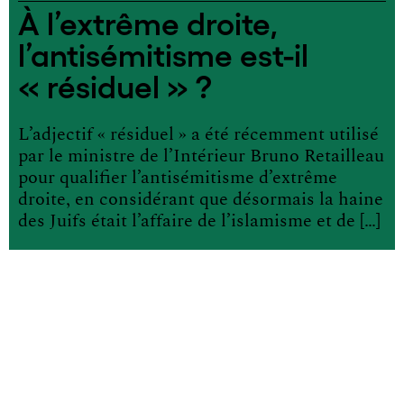
À l’extrême droite,
l’antisémitisme est-il
« résiduel » ?
L’adjectif « résiduel » a été récemment utilisé
par le ministre de l’Intérieur Bruno Retailleau
pour qualifier l’antisémitisme d’extrême
droite, en considérant que désormais la haine
des Juifs était l’affaire de l’islamisme et de […]