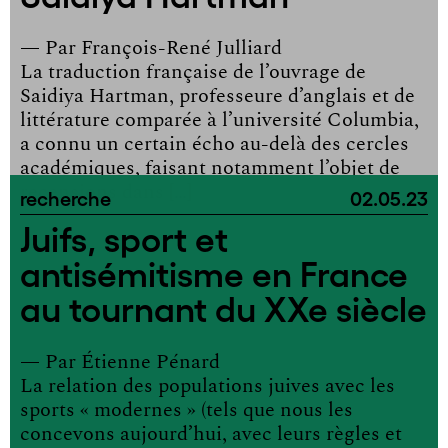
— Par
François-René Julliard
La traduction française de l’ouvrage de
Saidiya Hartman, professeure d’anglais et de
littérature comparée à l’université Columbia,
a connu un certain écho au-delà des cercles
académiques, faisant notamment l’objet de
recensions dans […]
recherche
02.05.23
Juifs, sport et
antisémitisme en France
au tournant du XXe siècle
— Par
Étienne Pénard
La relation des populations juives avec les
sports « modernes » (tels que nous les
concevons aujourd’hui, avec leurs règles et