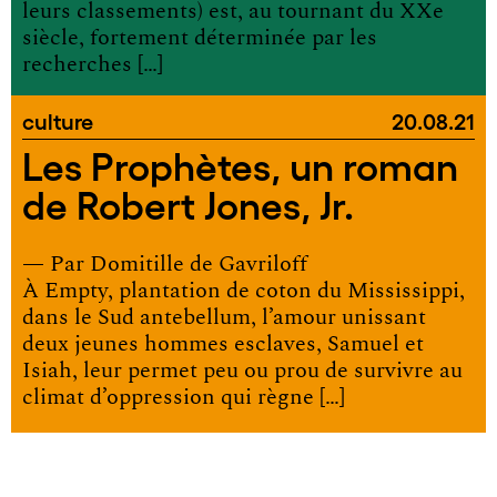
leurs classements) est, au tournant du XXe
siècle, fortement déterminée par les
recherches […]
culture
20.08.21
Les Prophètes, un roman
de Robert Jones, Jr.
— Par
Domitille de Gavriloff
À Empty, plantation de coton du Mississippi,
dans le Sud antebellum, l’amour unissant
deux jeunes hommes esclaves, Samuel et
Isiah, leur permet peu ou prou de survivre au
climat d’oppression qui règne […]