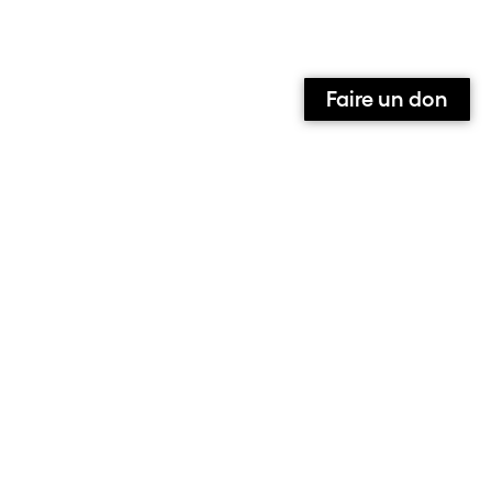
Faire un don
Qui sommes-nous ?
Contact
Équipe
Contributeurs et contributrices
Ils parlent de nous
Nous suivre sur :
Facebook
Instagram
X
S’abonner à la newsletter
Le site de l’association alarmer
Note aux contributeurs
Mentions Légales