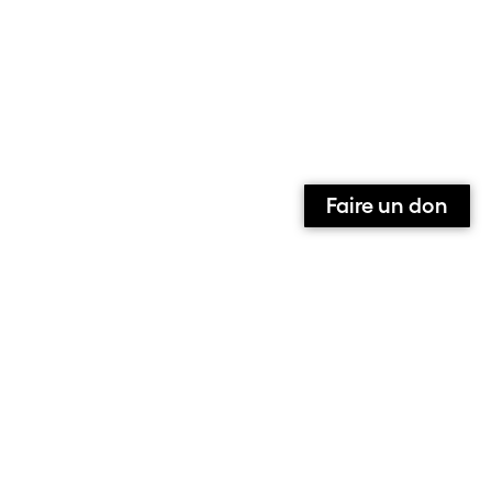
Faire un don
Qui sommes-nous ?
Contact
Équipe
Contributeurs et contributrices
Ils parlent de nous
Nous suivre sur :
Facebook
Instagram
X