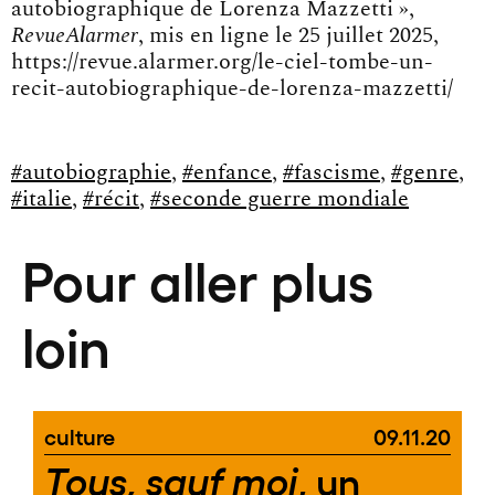
autobiographique de Lorenza Mazzetti »,
RevueAlarmer
, mis en ligne le 25 juillet 2025,
https://revue.alarmer.org/le-ciel-tombe-un-
recit-autobiographique-de-lorenza-mazzetti/
#autobiographie
,
#enfance
,
#fascisme
,
#genre
,
#italie
,
#récit
,
#seconde guerre mondiale
Pour aller plus
loin
culture
09.11.20
, un
Tous, sauf moi