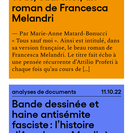
roman de Francesca
Melandri
— Par
Marie-Anne Matard-Bonucci
« Tous sauf moi ». Ainsi est intitulé, dans
sa version française, le beau roman de
Francesca Melandri. Le titre fait écho à
une pensée récurrente d’Attilio Profeti à
chaque fois qu’au cours de […]
analyses de documents
11.10.22
Bande dessinée et
haine antisémite
fasciste : l’histoire