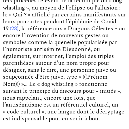
« dog
tels procédés relèvent de la technique du
whistling »
, au moyen de l’ellipse ou l’allusion :
le « Qui ? » affiché par certains manifestants sur
leurs pancartes pendant
l’épidémie de Covid-
19
28
, la référence aux « Dragons Célestes » ou
encore l’invention de nouveaux gestes ou
symboles comme la quenelle popularisée par
l’humoriste antisémite Dieudonné, ou
également, sur internet, l’emploi des triples
parenthèses autour d’un nom propre pour
désigner, sans le dire, une personne juive ou
soupçonnée d’être juive, type « (((Prénom
« dog whistling »
Nom))) »… Le
fonctionne
suivant le principe du discours pour « initiés »,
nous rappelant, encore une fois, que
l’antisémitisme est un référentiel culturel, un
« code culturel », une langue dont le décryptage
est indispensable pour en venir à bout.