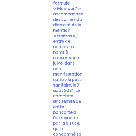
formule
« Mais qui ? »
accompagnée
des cornes du
diable et de la
mention
« traîtres »,
entre de
nombreux
noms à
consonance
juive, dans
une
manifestation
contre le pass
sanitaire, le 7
août 2021. Le
caractère
antisémite de
cette
pancarte a
été reconnu
par la justice,
qui a
condamné sa