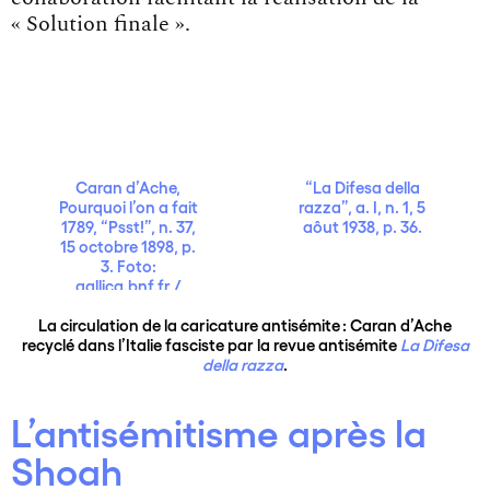
« Solution finale ».
Caran d’Ache,
“La Difesa della
Pourquoi l’on a fait
razza”, a. I, n. 1, 5
1789, “Psst!”, n. 37,
aôut 1938, p. 36.
15 octobre 1898, p.
3. Foto:
gallica.bnf.fr /
Bibliothèque
La circulation de la caricature antisémite : Caran d’Ache
nationale de
recyclé dans l’Italie fasciste par la revue antisémite
La Difesa
France.
della razza
.
L’antisémitisme après la
Shoah