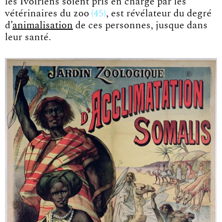
les Ivoiriens soient pris en charge par les
vétérinaires du zoo
45
, est révélateur du degré
d’
animalisation
de ces personnes, jusque dans
leur santé.