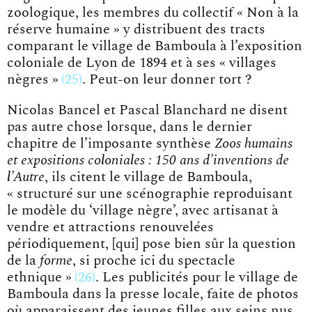
zoologique, les membres du collectif « Non à la
réserve humaine » y distribuent des tracts
comparant le village de Bamboula à l’exposition
coloniale de Lyon de 1894 et à ses
« villages
nègres »
25
. Peut-on leur donner tort ?
Nicolas Bancel et Pascal Blanchard ne disent
pas autre chose lorsque, dans le dernier
chapitre de l’imposante synthèse
Zoos humains
et expositions coloniales : 150 ans d’inventions de
l’Autre
, ils citent le village de Bamboula,
« structuré sur une scénographie reproduisant
le modèle du ‘village nègre’, avec artisanat à
vendre et attractions renouvelées
périodiquement, [qui] pose bien sûr la question
de la
forme
, si proche ici du spectacle
ethnique »
26
. Les publicités pour le village de
Bamboula dans la presse locale, faite de photos
où apparaissent des jeunes filles aux seins nus,