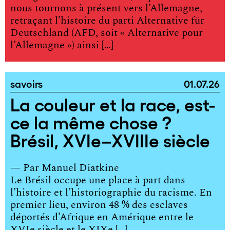
nous tournons à présent vers l’Allemagne,
retraçant l’histoire du parti Alternative für
Deutschland (AFD, soit « Alternative pour
l’Allemagne ») ainsi […]
savoirs
01.07.26
La couleur et la race, est-
ce la même chose ?
Brésil, XVIe–XVIIIe siècle
— Par
Manuel Diatkine
Le Brésil occupe une place à part dans
l’histoire et l’historiographie du racisme. En
premier lieu, environ 48 % des esclaves
déportés d’Afrique en Amérique entre le
XVIe siècle et le XIXe […]