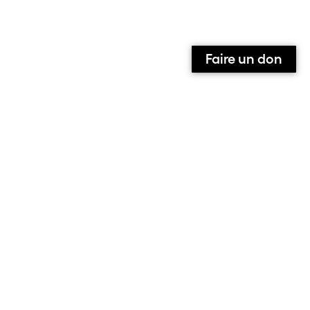
Faire un don
Qui sommes-nous ?
Contact
Équipe
Contributeurs et contributrices
Ils parlent de nous
Nous suivre sur :
Facebook
Instagram
X
S’abonner à la newsletter
Le site de l’association alarmer
Note aux contributeurs
Mentions Légales