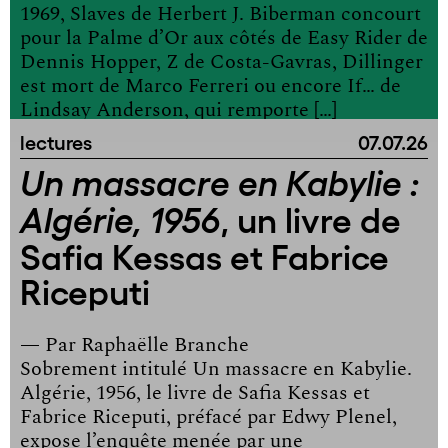
1969, Slaves de Herbert J. Biberman concourt
pour la Palme d’Or aux côtés de Easy Rider de
Dennis Hopper, Z de Costa-Gavras, Dillinger
est mort de Marco Ferreri ou encore If… de
Lindsay Anderson, qui remporte […]
lectures
07.07.26
Un massacre en Kabylie :
, un livre de
Algérie, 1956
Safia Kessas et Fabrice
Riceputi
— Par
Raphaëlle Branche
Sobrement intitulé Un massacre en Kabylie.
Algérie, 1956, le livre de Safia Kessas et
Fabrice Riceputi, préfacé par Edwy Plenel,
expose l’enquête menée par une