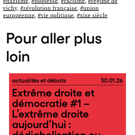
#nazisme
,
#noblesse
,
#racisme
,
#régime de
vichy
,
#révolution française
,
#union
européenne
,
#vie politique
,
#xixe siècle
Pour aller plus
loin
actualités et débats
30.01.26
Extrême droite et
démocratie #1 –
L’extrême droite
aujourd’hui :
dédiabolisation ou