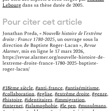
Lebourg
dans sa thèse datée de 2005.
Pour citer cet article
Jonathan Preda, «
Nouvelle histoire de l’extrême
droite : France 1780-2025
, un ouvrage sous la
direction de Baptiste Roger-Lacan »,
Revue
Alarmer
, mis en ligne le 17 mars 2026,
https://revue.alarmer.org/nouvelle-histoire-de-
lextreme-droite-france-1780-2025-baptiste-
roger-lacan/
#18ème siècle
,
#anti-france
,
#antisémitisme
,
#collaboration
,
#eglise
,
#extrême droite
,
#genre
,
#histoire
,
#identitaires
,
#immigration
,
#internet
,
#islamophobie
,
#le pen
,
#musulmans
,