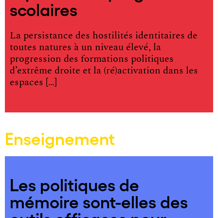
scolaires
La persistance des hostilités identitaires de
toutes natures à un niveau élevé, la
progression des formations politiques
d’extrême droite et la (ré)activation dans les
espaces […]
Enseignement
Les politiques de
mémoire sont-elles des