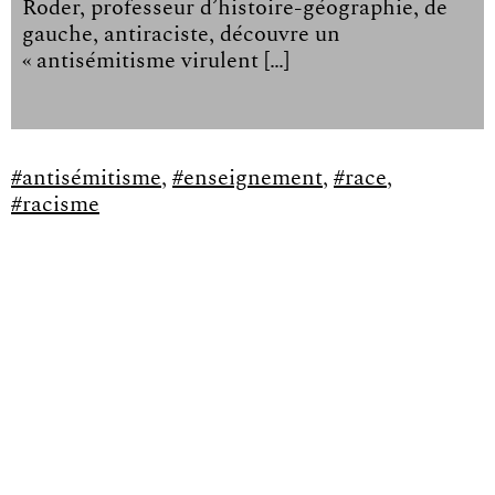
Roder, professeur d’histoire-géographie, de
gauche, antiraciste, découvre un
« antisémitisme virulent […]
#antisémitisme
,
#enseignement
,
#race
,
#racisme