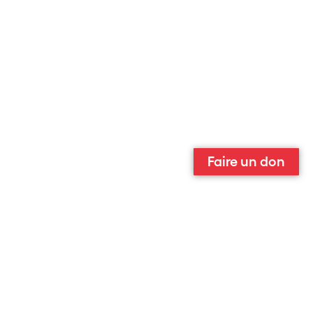
Faire un don
Qui sommes-nous ?
Contact
Équipe
Contributeurs et contributrices
Ils parlent de nous
Nous suivre sur :