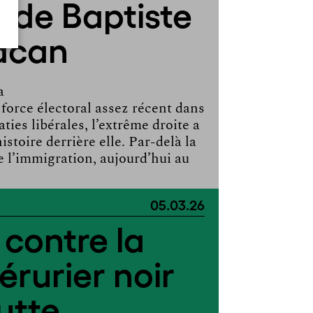
n de Baptiste
acan
a
 force électoral assez récent dans
ties libérales, l’extrême droite a
stoire derrière elle. Par-delà la
e l’immigration, aujourd’hui au
05.03.26
contre la
érurier noir
utte