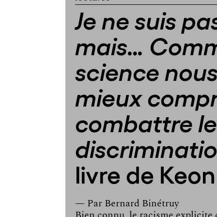
Je ne suis pa
mais… Comm
science nous
mieux compr
combattre le
discriminati
livre de Keo
— Par
Bernard Binétruy
Bien connu, le racisme explicite 