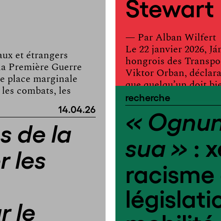
Stewart
— Par
Alban Wilfert
Le 22 janvier 2026, Já
iaux et étrangers
hongrois des Transpo
 la Première Guerre
Viktor Orban, déclarait
e place marginale
que quelqu’un doit bie
 les combats, les
recherche
14.04.26
« Ognun
 de la
: 
sua »
r les
racisme 
s
législati
r le