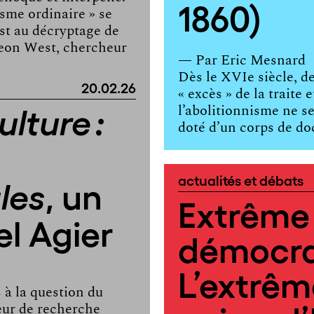
1860)
cisme ordinaire » se
st au décryptage de
e Keon West, chercheur
— Par
Eric Mesnard
Dès le XVIe siècle, d
20.02.26
« excès » de la traite 
lture :
l’abolitionnisme ne s
doté d’un corps de do
actualités et débats
, un
les
Extrême 
el Agier
démocra
L’extrêm
 à la question du
eur de recherche