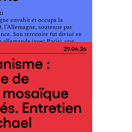
ti
gne envahit et occupa la
0, l’Allemagne, soutenue par
rance. Son territoire fut divisé en
 allemande (avec Paris), une
29.04.26
anisme :
e de
, mosaïque
tés. Entretien
chael