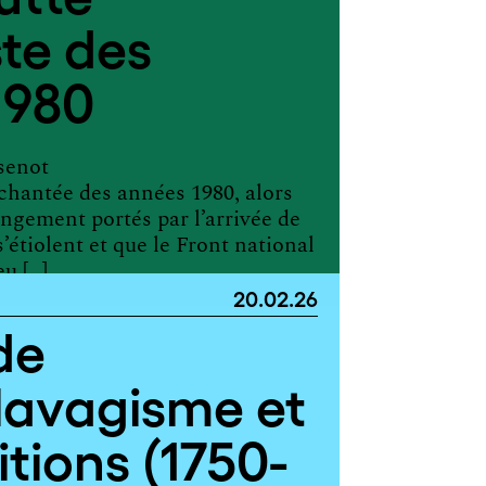
ste des
1980
senot
chantée des années 1980, alors
angement portés par l’arrivée de
’étiolent et que le Front national
u […]
20.02.26
de
clavagisme et
itions (1750-