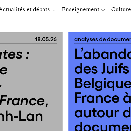
Actualités et débats
Enseignement
Culture
18.05.26
analyses de docume
L’abandon
tes :
des Juif
le
Belgique
-
France à 
,
 France
autour d
inh-Lan
docume