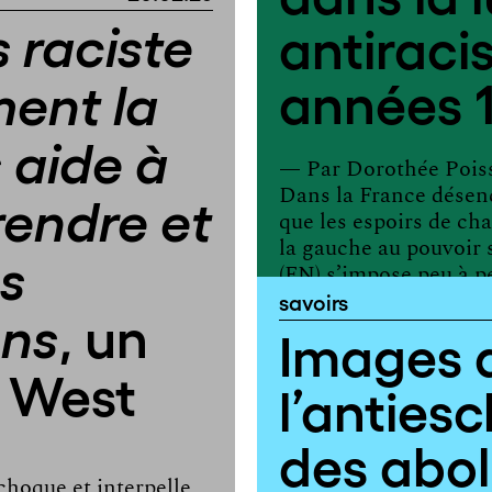
antiraci
s raciste
années 
ent la
 aide à
— Par
Dorothée Pois
Dans la France désen
endre et
que les espoirs de ch
la gauche au pouvoir s
s
(FN) s’impose peu à pe
savoirs
, un
ons
Images 
n West
l’anties
des abol
choque et interpelle.