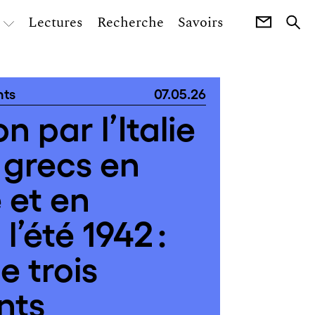
Lectures
Recherche
Savoirs
nts
07.05.26
 par l’Italie
s grecs en
 et en
l’été 1942 :
e trois
nts