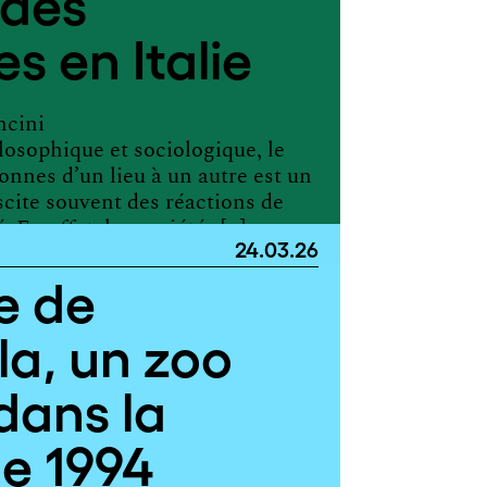
 des
s en Italie
ncini
losophique et sociologique, le
nnes d’un lieu à un autre est un
cite souvent des réactions de
. En effet, les sociétés […]
24.03.26
ge de
a, un zoo
dans la
e 1994