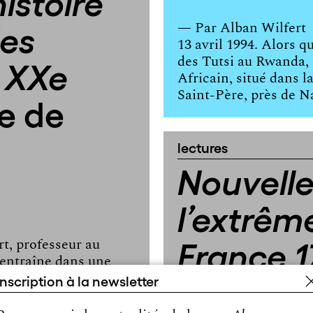
histoire
des
— Par
Alban Wilfert
13 avril 1994. Alors q
des Tutsi au Rwanda, 
 XXe
Africain, situé dans 
Saint-Père, près de Na
re de
lectures
Nouvelle
l’extrême
France 
t, professeur au
 entraîne dans une
ouvrage 
s sur les différentes
inscription à la newsletter
ons et de
[…]