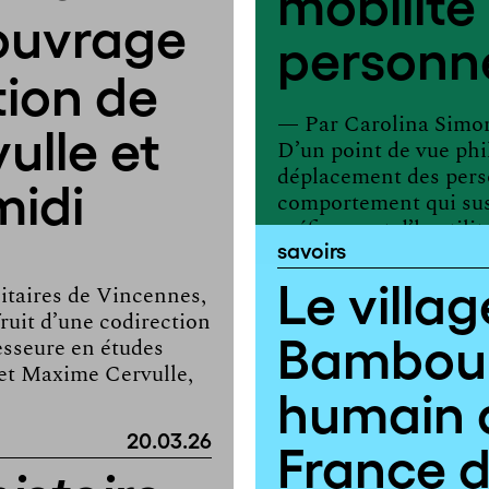
mobilité
 ouvrage
personne
tion de
— Par
Carolina Simo
ulle et
D’un point de vue phi
déplacement des perso
midi
comportement qui sus
méfiance et d’hostilité
savoirs
Le villa
itaires de Vincennes,
ruit d’une codirection
Bamboul
esseure en études
 et Maxime Cervulle,
humain 
20.03.26
France d