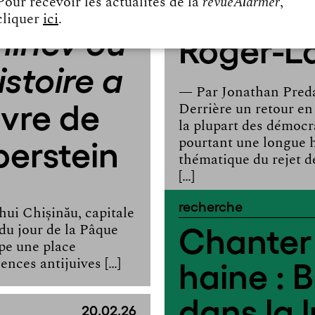
directio
Pour recevoir les actualités de la
revueAlarmer
,
06.03.26
cliquer
ici
.
hinev ou
Roger-L
stoire a
— Par
Jonathan Pred
livre de
Derrière un retour en
la plupart des démocra
perstein
pourtant une longue hi
thématique du rejet d
[…]
recherche
ui Chișinău, capitale
Chanter 
 du jour de la Pâque
upe une place
haine : B
lences antijuives […]
dans la l
20.02.26