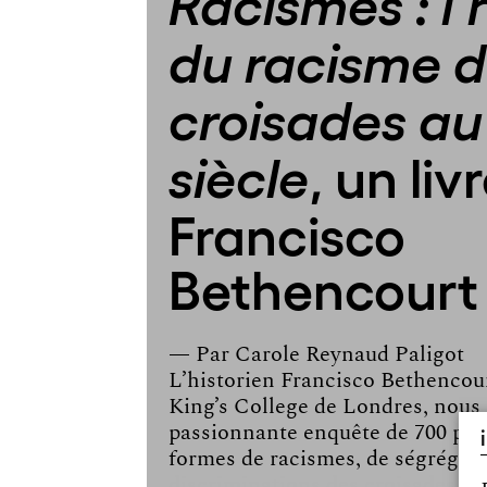
Racismes : l’
du racisme 
croisades au
, un liv
siècle
Francisco
Bethencourt
— Par
Carole Reynaud Paligot
L’historien Francisco Bethencour
King’s College de Londres, nous
passionnante enquête de 700 page
formes de racismes, de ségrégati
discriminations des croisades au 