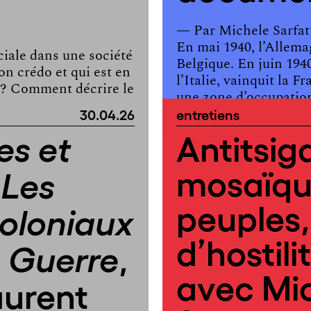
— Par
Michele Sarfat
En mai 1940, l’Allema
iale dans une société
Belgique. En juin 194
son crédo et qui est en
l’Italie, vainquit la F
 ? Comment décrire le
une zone d’occupation
30.04.26
entretiens
petite […]
Antitsig
es et
mosaïqu
 Les
peuples
coloniaux
d’hostili
,
e Guerre
avec Mi
aurent