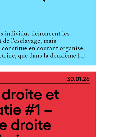
es individus dénoncent les
et de l’esclavage, mais
e constitue en courant organisé,
ctrine, que dans la deuxième […]
30.01.26
droite et
tie #1 –
e droite