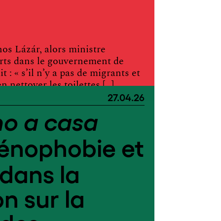
nos Lázár, alors ministre
rts dans le gouvernement de
 : « s’il n’y a pas de migrants et
n nettoyer les toilettes […]
27.04.26
o a casa
xénophobie et
dans la
on sur la