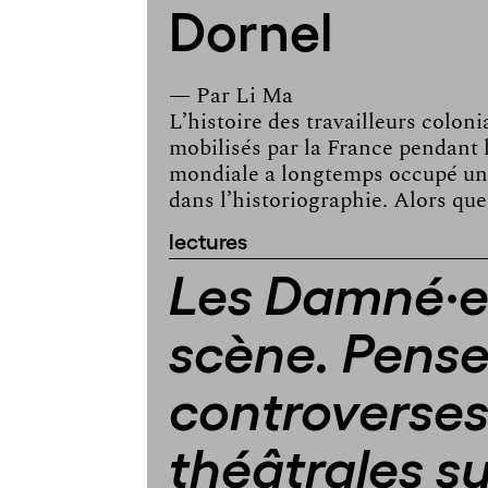
Dornel
— Par
Li Ma
L’histoire des travailleurs colon
mobilisés par la France pendant
mondiale a longtemps occupé un
dans l’historiographie. Alors que
soldats et les fronts […]
lectures
Les Damné·es
scène. Pense
controverse
théâtrales su