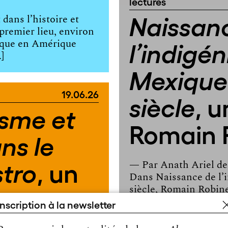
lectures
Naissan
dans l’histoire et
premier lieu, environ
rique en Amérique
l’indigén
]
Mexique
19.06.26
, u
siècle
isme et
Romain 
ns le
, un
tro
— Par
Anath Ariel de
Dans Naissance de l’
siècle, Romain Robin
consacrée à la manièr
inscription à la newsletter
postrévolutionnaire a 
hique de
transformé la catégori