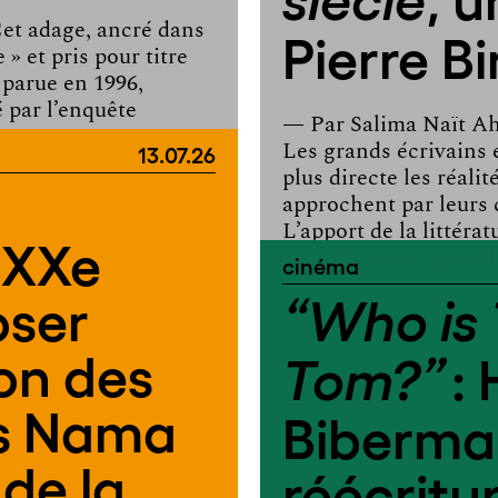
siècle
Cet adage, ancré dans
Pierre 
 » et pris pour titre
 parue en 1996,
 par l’enquête
— Par
Salima Naït 
13.07.26
Les grands écrivains 
plus directe les réali
approchent par leurs 
L’apport de la littéra
 XXe
compléter les approche
cinéma
oser
“Who is 
ion des
: 
Tom?”
es Nama
Biberman
de la
réécritu