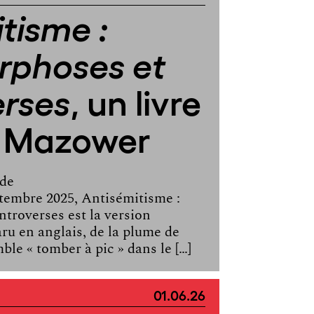
tisme :
phoses et
, un livre
erses
 Mazower
de
tembre 2025, Antisémitisme :
troverses est la version
aru en anglais, de la plume de
le « tomber à pic » dans le […]
01.06.26