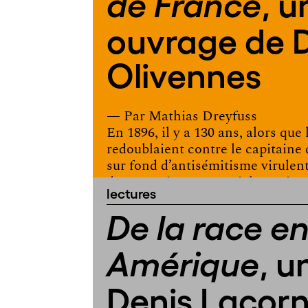
, u
de France
ouvrage de 
Olivennes
— Par
Mathias Dreyfuss
En 1896, il y a 130 ans, alors que
redoublaient contre le capitaine
sur fond d’antisémitisme virulent
dans Le Figaro un article au titre
lectures
De la race e
, u
Amérique
Denis Lacor