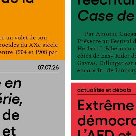
Case de 
— Par
Antoine Guég
e un volet de son
Présenté au Festival 
énocides du XXe siècle
Herbert J. Biberman 
entre 1904 et 1908 par
côtés de Easy Rider 
Gavras, Dillinger est
07.07.26
encore If… de Lindsay
 en
actualités et débats
rie,
Extrême 
e de
démocra
 et
L’AFD et 