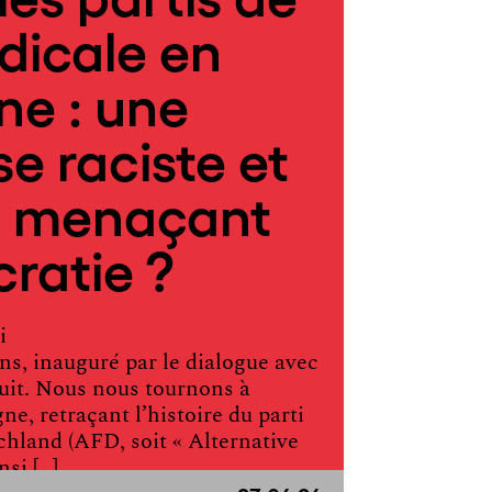
adicale en
ne : une
e raciste et
te menaçant
ratie ?
i
ns, inauguré par le dialogue avec
suit. Nous nous tournons à
ne, retraçant l’histoire du parti
chland (AFD, soit « Alternative
nsi […]