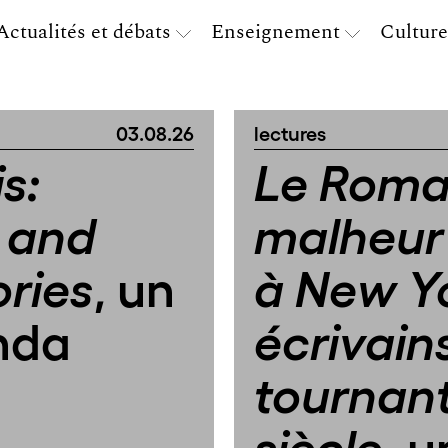
Actualités et débats
Enseignement
Culture
03.08.26
lectures
s:
Le Roma
 and
malheur 
, un
ories
à New Yo
anda
écrivains
tournan
, u