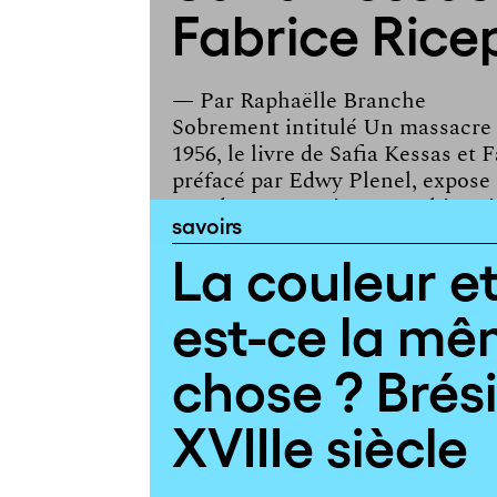
Fabrice Rice
— Par
Raphaëlle Branche
Sobrement intitulé Un massacre 
1956, le livre de Safia Kessas et 
préfacé par Edwy Plenel, expose
une documentariste et un historie
savoirs
La couleur et
est-ce la m
chose ? Brési
XVIIIe siècle