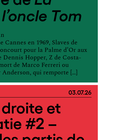
l’oncle Tom
an
de Cannes en 1969, Slaves de
concourt pour la Palme d’Or aux
de Dennis Hopper, Z de Costa-
 mort de Marco Ferreri ou
 Anderson, qui remporte […]
03.07.26
droite et
tie #2 –
les partis de