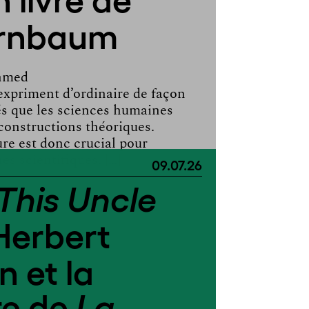
Birnbaum
Ahmed
expriment d’ordinaire de façon
tés que les sciences humaines
constructions théoriques.
ture est donc crucial pour
s scientifiques. […]
09.07.26
This Uncle
Herbert
 et la
re de
La