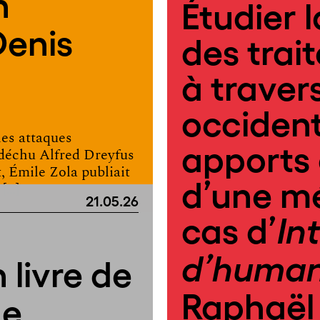
n
Étudier 
Denis
des trai
à traver
occident
 les attaques
apports 
 déchu Alfred Dreyfus
, Émile Zola publiait
d’une m
 […]
21.05.26
cas d’
In
n
d’human
n livre de
Raphaël
ne