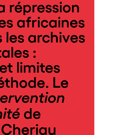
la répression
tes africaines
s les archives
ales :
et limites
éthode. Le
tervention
de
ité
 Cheriau