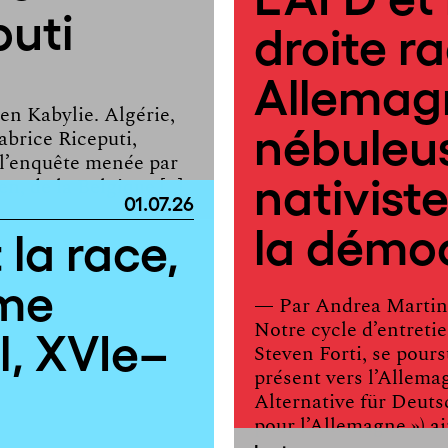
puti
droite r
Allemag
en Kabylie. Algérie,
nébuleus
Fabrice Riceputi,
 l’enquête menée par
nativis
n, de la Belgique […]
01.07.26
la démoc
 la race,
ême
— Par
Andrea Martin
l, XVIe–
Notre cycle d’entretie
Steven Forti, se pour
présent vers l’Allemag
Alternative für Deuts
pour l’Allemagne ») ai