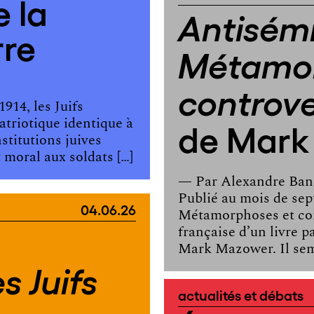
 la
Antisémi
re
Métamor
controv
914, les Juifs
atriotique identique à
de Mark
stitutions juives
 moral aux soldats […]
— Par
Alexandre Ban
Publié au mois de sep
04.06.26
Métamorphoses et con
française d’un livre p
Mark Mazower. Il semb
 Juifs
actualités et débats