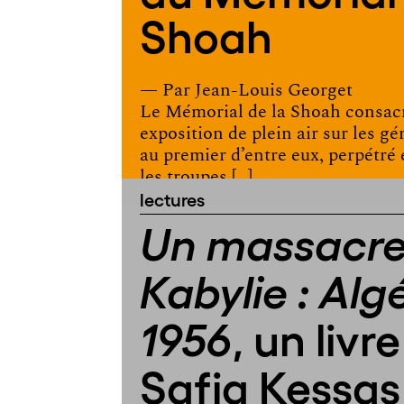
Shoah
— Par
Jean-Louis Georget
Le Mémorial de la Shoah consacr
exposition de plein air sur les g
au premier d’entre eux, perpétré 
les troupes […]
lectures
Un massacre
Kabylie : Algé
, un livr
1956
Safia Kessas