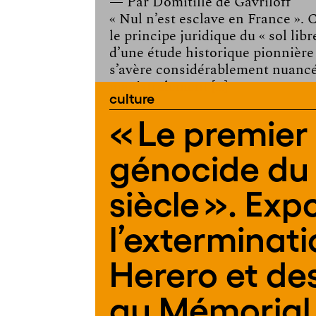
— Par
Domitille de Gavriloff
« Nul n’est esclave en France ». 
le principe juridique du « sol libre
d’une étude historique pionnière
s’avère considérablement nuancé
magistralement […]
culture
« Le premier
génocide du
siècle ». Exp
l’exterminat
Herero et d
au Mémorial 