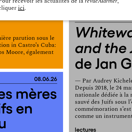
Pour recevoir les actualités de la
revueAlarmer
,
e
cliquer
ici
.
lectures
Whitewa
ière parution sous le
and the
tion in Castro’s Cuba:
os Moore, également
de Jan 
08.06.26
— Par
Audrey Kichel
es mères
Depuis 2018, le 24 ma
nationale dédiée à la
ifs en
sauvé des Juifs sous 
commémoration s’est
u
comme un instrument
lectures