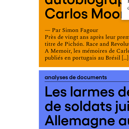
Carlos Moor
— Par
Simon Fagour
Près de vingt ans après leur prem
titre de Pichón. Race and Revolu
A Memoir, les mémoires de Carl
publiés en portugais au Brésil […]
analyses de documents
Les larmes d
de soldats ju
Allemagne a